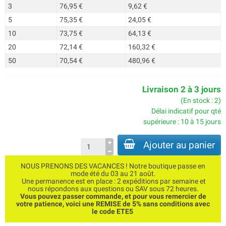
3
76,95 €
9,62 €
5
75,35 €
24,05 €
10
73,75 €
64,13 €
20
72,14 €
160,32 €
50
70,54 €
480,96 €
Livraison 2 à 3 jours
(En stock : 2)
Délai indicatif pour qté
supérieure : 10 à 15 jours
Ajouter au panier
NOUS PRENONS DES VACANCES ! Notre boutique passe en
mode été du 03 au 21 août.
Une permanence est en place : 2 expéditions par semaine et
nous répondons aux questions ou SAV sous 72 heures.
Vous pouvez passer commande, et pour vous remercier de
votre patience, voici une REMISE de 5% sans conditions avec
le code ETE5