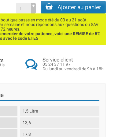
Ajouter au panier
utique passe en mode été du 03 au 21 août.
par semaine et nous répondons aux questions ou SAV
 72 heures.
emercier de votre patience, voici une REMISE de 5%
ns avec le code ETE5
Service client
ts
05 24 37 11 97
tis
Du lundi au vendredi de 9h à 18h
ue
1,5 Litre
13,6
17,3