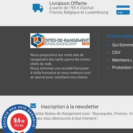
Livraison Offerte
à partir de 195 € d'achat
France, Belgique et Luxembourg
Informati
Qui Somme
CGV
Nous proposons sur notre site de
rangement des tarifs parmi les moins
Mentions L
chers du web.
Protection
Nous sommes une société française
à taille humaine et nous mettons tout
en œuvre pour satisfaire nos clients.
Inscription à la newsletter
La lettre Boites-de-Rangement.com : Nouveautés, Promos. V
9.4
pouvez vous désinscrire à tout moment !
/10
652 avis