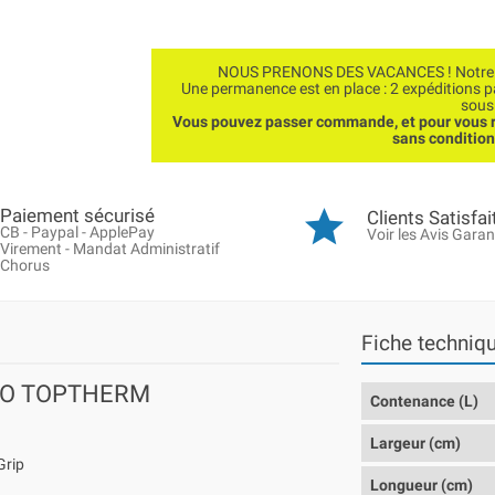
NOUS PRENONS DES VACANCES ! Notre bo
Une permanence est en place : 2 expéditions 
sous
Vous pouvez passer commande, et pour vous r
sans conditio
Paiement sécurisé
Clients Satisfai
CB - Paypal - ApplePay
Voir les Avis Garan
Virement - Mandat Administratif
Chorus
Fiche techniq
BONO TOPTHERM
Contenance (L)
Largeur (cm)
Grip
Longueur (cm)