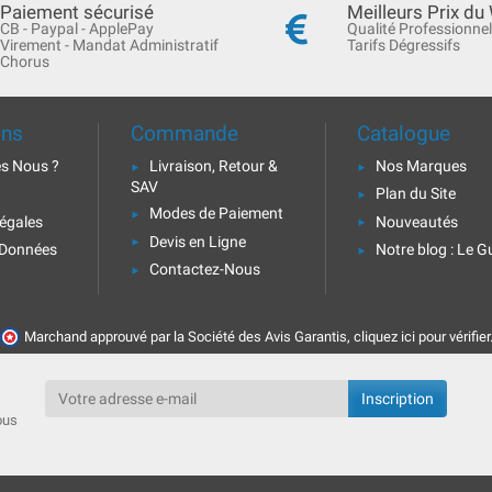
Paiement sécurisé
Meilleurs Prix du
CB - Paypal - ApplePay
Qualité Professionnel
Virement - Mandat Administratif
Tarifs Dégressifs
Chorus
ons
Commande
Catalogue
s Nous ?
Livraison, Retour &
Nos Marques
SAV
Plan du Site
Modes de Paiement
égales
Nouveautés
Devis en Ligne
 Données
Notre blog : Le G
Contactez-Nous
Marchand approuvé par la Société des Avis Garantis,
cliquez ici pour vérifier
ous