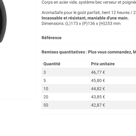
Corps en acier vide, système bec verseur et poignée
AromaSafe pour le goût parfait, tient 12 heures / 2
Incassable et résistant, maniable d'une main.
Dimensions: (L)173 x (P)136 x (H)253 mm
Référence
Remises quantitatives : Plus vous commandez, M
Quantité
Prix unitaire
3
46,77 €
5
45,80 €
10
44,82 €
20
43,85 €
50
42,87 €