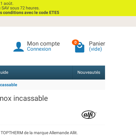
1 août.
u SAV sous 72 heures.
s conditions avec le code ETE5
Mon compte
Panier
0
Connexion
(vide)
uide
Nouveautés
incassable
 inox incassable
NO TOPTHERM de la marque Allemande Allit.