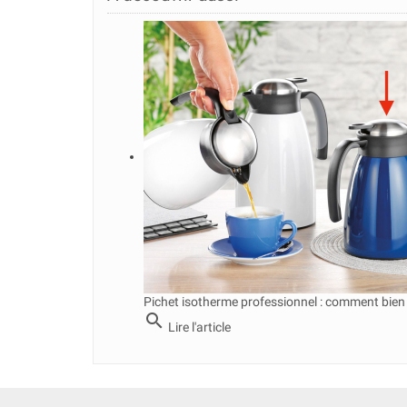
Pichet isotherme professionnel : comment bien 
search
Lire l'article