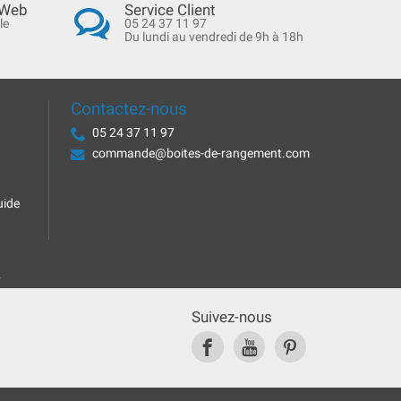
 Web
Service Client
le
05 24 37 11 97
Du lundi au vendredi de 9h à 18h
Contactez-nous
05 24 37 11 97
commande@boites-de-rangement.com
uide
.
Suivez-nous