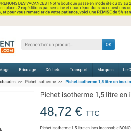
RENONS DES VACANCES ! Notre boutique passe en mode été du 03 au 2
n place : 2 expéditions par semaine et nous répondons aux questions o
et pour vous remercier de votre patience, voici une REMISE de 5% san
OK
ckage
Bricolage
Déchets
Transport
Marques
Le G
 chaudes
Pichet Isotherme
Pichet isotherme 1,5 litre en inox 
Pichet isotherme 1,5 litre en
48,72 €
TTC
Pichet isotherme 1,5 litre en inox incassable BO