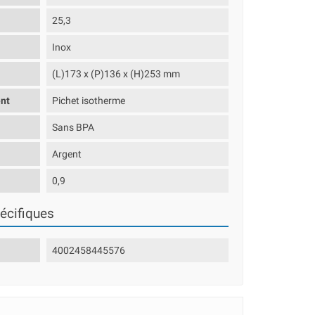
25,3
Inox
(L)173 x (P)136 x (H)253 mm
nt
Pichet isotherme
Sans BPA
Argent
0,9
écifiques
4002458445576