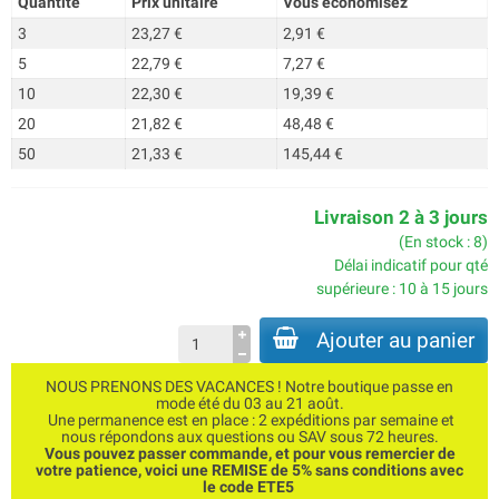
Quantité
Prix unitaire
Vous économisez
3
23,27 €
2,91 €
5
22,79 €
7,27 €
10
22,30 €
19,39 €
20
21,82 €
48,48 €
50
21,33 €
145,44 €
Livraison 2 à 3 jours
(En stock : 8)
Délai indicatif pour qté
supérieure : 10 à 15 jours
Ajouter au panier
NOUS PRENONS DES VACANCES ! Notre boutique passe en
mode été du 03 au 21 août.
Une permanence est en place : 2 expéditions par semaine et
nous répondons aux questions ou SAV sous 72 heures.
Vous pouvez passer commande, et pour vous remercier de
votre patience, voici une REMISE de 5% sans conditions avec
le code ETE5