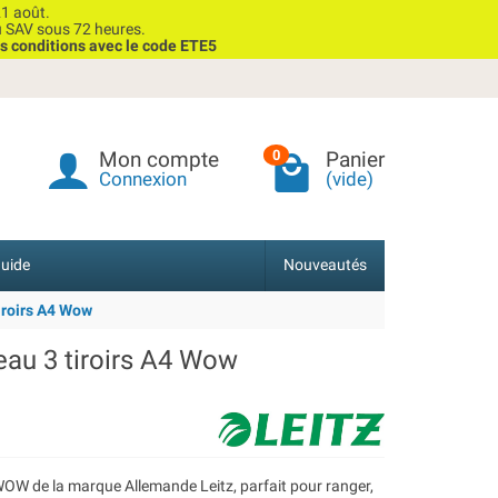
1 août.
u SAV sous 72 heures.
s conditions avec le code ETE5
Mon compte
Panier
0
Connexion
(vide)
uide
Nouveautés
iroirs A4 Wow
au 3 tiroirs A4 Wow
 WOW de la marque Allemande Leitz, parfait pour ranger,