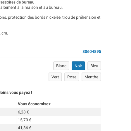
cessoires de bureau.
aitement à la maison et au bureau.
tons, protection des bords nickelée, trou de préhension et
2 cm.
80604895
Blanc
Noir
Bleu
Vert
Rose
Menthe
oins vous payez !
Vous économisez
6,28 €
15,70 €
41,86 €