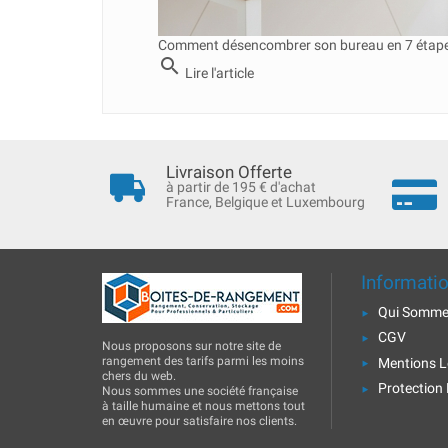
Comment désencombrer son bureau en 7 étapes
search
Lire l'article
Livraison Offerte
à partir de 195 € d'achat
France, Belgique et Luxembourg
Informati
Qui Somme
CGV
Nous proposons sur notre site de
rangement des tarifs parmi les moins
Mentions L
chers du web.
Protection
Nous sommes une société française
à taille humaine et nous mettons tout
en œuvre pour satisfaire nos clients.