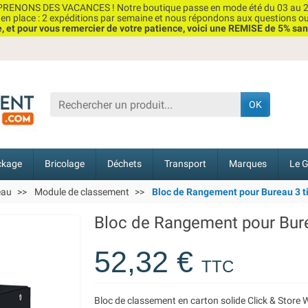
RENONS DES VACANCES ! Notre boutique passe en mode été du 03 au 2
n place : 2 expéditions par semaine et nous répondons aux questions o
et pour vous remercier de votre patience, voici une REMISE de 5% san
OK
ckage
Bricolage
Déchets
Transport
Marques
Le G
eau
Module de classement
Bloc de Rangement pour Bureau 3 t
Bloc de Rangement pour Bure
52,32 €
TTC
Bloc de classement en carton solide Click & Store