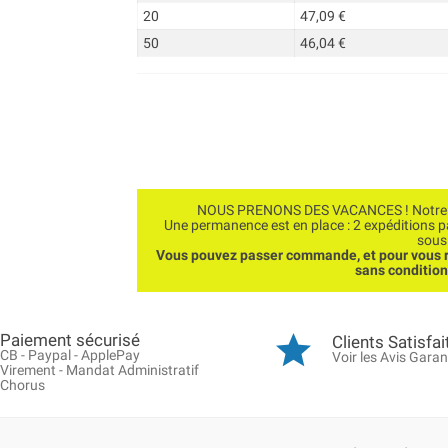
20
47,09 €
50
46,04 €
NOUS PRENONS DES VACANCES ! Notre bo
Une permanence est en place : 2 expéditions 
sous
Vous pouvez passer commande, et pour vous r
sans conditio
Paiement sécurisé
Clients Satisfai
CB - Paypal - ApplePay
Voir les Avis Garan
Virement - Mandat Administratif
Chorus