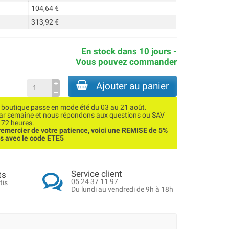
104,64 €
313,92 €
En stock dans 10 jours -
Vous pouvez commander
Ajouter au panier
utique passe en mode été du 03 au 21 août.
par semaine et nous répondons aux questions ou SAV
 72 heures.
emercier de votre patience, voici une REMISE de 5%
ns avec le code ETE5
Service client
ts
05 24 37 11 97
tis
Du lundi au vendredi de 9h à 18h