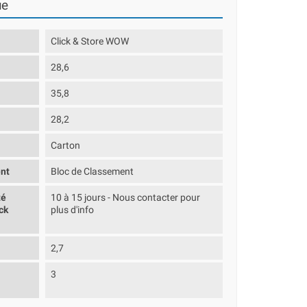
ue
Click & Store WOW
28,6
35,8
28,2
Carton
nt
Bloc de Classement
té
10 à 15 jours - Nous contacter pour
ck
plus d'info
2,7
3