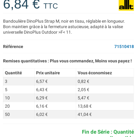
6,84 €
TTC
Bandoulière DinoPlus Strap M, noir en tissu, réglable en longueur.
Bon maintien grâce à la fermeture astucieuse, adapté à la valise
universelle DinoPlus Outdoor >F< 11.
Référence
71510418
Remises quantitatives : Plus vous commandez, Moins vous payez !
Quantité
Prix unitaire
Vous économisez
3
6,57 €
0,82 €
5
6,43 €
2,05 €
10
6,29 €
5,47 €
20
6,16 €
13,68 €
50
6,02 €
41,04 €
Fin de Série : Quantité