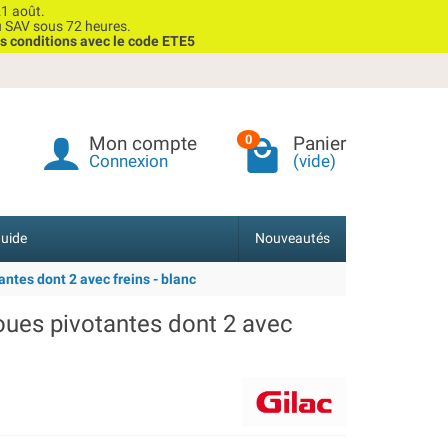
1 août.
u SAV sous 72 heures.
s conditions avec le code ETE5
Mon compte
Panier
0
Connexion
(vide)
uide
Nouveautés
ntes dont 2 avec freins - blanc
oues pivotantes dont 2 avec