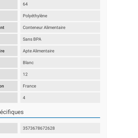
64
Polyéthylène
nt
Conteneur Alimentaire
Sans BPA
ire
Apte Alimentaire
Blanc
12
on
France
s
4
écifiques
3573678672628