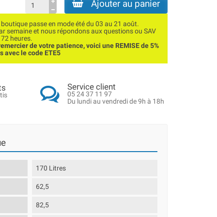
Ajouter au panier
utique passe en mode été du 03 au 21 août.
par semaine et nous répondons aux questions ou SAV
 72 heures.
emercier de votre patience, voici une REMISE de 5%
ns avec le code ETE5
Service client
ts
05 24 37 11 97
tis
Du lundi au vendredi de 9h à 18h
ue
170 Litres
62,5
82,5