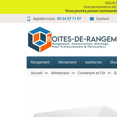
NOUS P
Une permanence est e
Vous pouvez passer commande, 
Appelez-nous :
05 24 37 11 97
Contact
Rangement
Alimentaire
Isotherme
Sto
Accueil
Alimentaire
Contenant et Fût
G