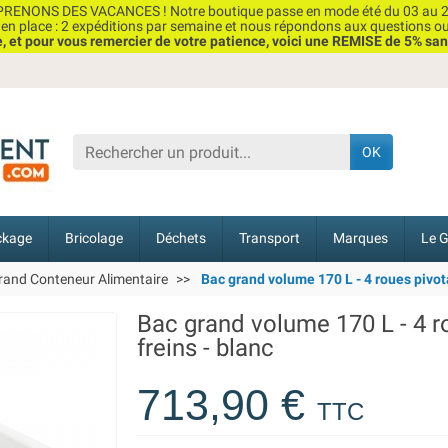
RENONS DES VACANCES ! Notre boutique passe en mode été du 03 au 2
n place : 2 expéditions par semaine et nous répondons aux questions o
et pour vous remercier de votre patience, voici une REMISE de 5% san
OK
ckage
Bricolage
Déchets
Transport
Marques
Le G
rand Conteneur Alimentaire
Bac grand volume 170 L - 4 roues pivota
Bac grand volume 170 L - 4 r
freins - blanc
713,90 €
TTC