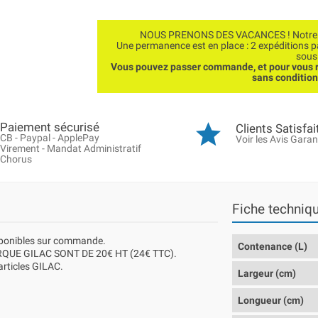
NOUS PRENONS DES VACANCES ! Notre bo
Une permanence est en place : 2 expéditions 
sous
Vous pouvez passer commande, et pour vous r
sans conditio
Paiement sécurisé
Clients Satisfai
CB - Paypal - ApplePay
Voir les Avis Garan
Virement - Mandat Administratif
Chorus
Fiche techniq
isponibles sur commande.
Contenance (L)
QUE GILAC SONT DE 20€ HT (24€ TTC).
 articles GILAC.
Largeur (cm)
Longueur (cm)