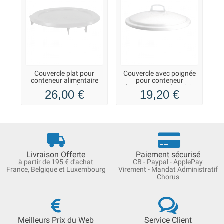
Couvercle plat pour
Couvercle avec poignée
conteneur alimentaire
pour conteneur
HACCP 75 L et baquet
alimentaire rond HACCP
26,00 €
19,20 €
50 L - blanc
50 L - blanc
Livraison Offerte
Paiement sécurisé
à partir de 195 € d'achat
CB - Paypal - ApplePay
France, Belgique et Luxembourg
Virement - Mandat Administratif
Chorus
Meilleurs Prix du Web
Service Client