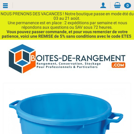
0
NOUS PRENONS DES VACANCES ! Notre boutique passe en mode été du
03 au 21 août.
Une permanence est en place : 2 expéditions par semaine et nous
répondons aux questions ou SAV sous 72 heures.
Vous pouvez passer commande, et pour vous remercier de votre
patience, voici une REMISE de 5% sans conditions avec le code ETE5