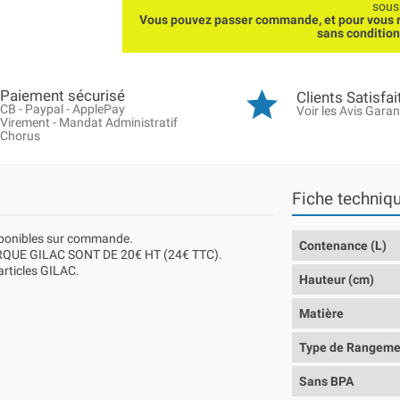
sous
Vous pouvez passer commande, et pour vous r
sans conditio
Paiement sécurisé
Clients Satisfai
CB - Paypal - ApplePay
Voir les Avis Garan
Virement - Mandat Administratif
Chorus
Fiche techniq
isponibles sur commande.
Contenance (L)
QUE GILAC SONT DE 20€ HT (24€ TTC).
 articles GILAC.
Hauteur (cm)
Matière
Type de Rangeme
Sans BPA