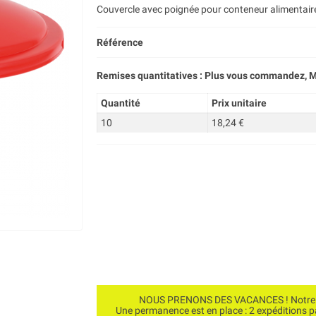
Couvercle avec poignée pour conteneur alimentai
Référence
Remises quantitatives : Plus vous commandez, M
Quantité
Prix unitaire
10
18,24 €
NOUS PRENONS DES VACANCES ! Notre bo
Une permanence est en place : 2 expéditions 