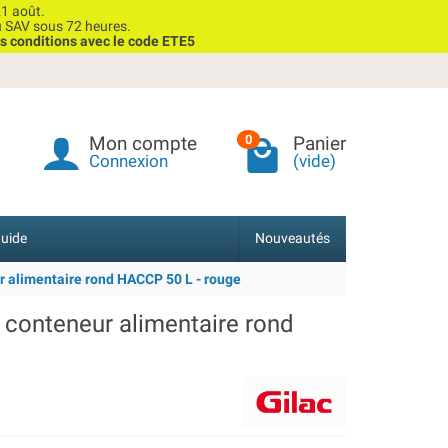
1 août.
u SAV sous 72 heures.
s conditions avec le code ETE5
Mon compte
Panier
0
Connexion
(vide)
uide
Nouveautés
r alimentaire rond HACCP 50 L - rouge
 conteneur alimentaire rond