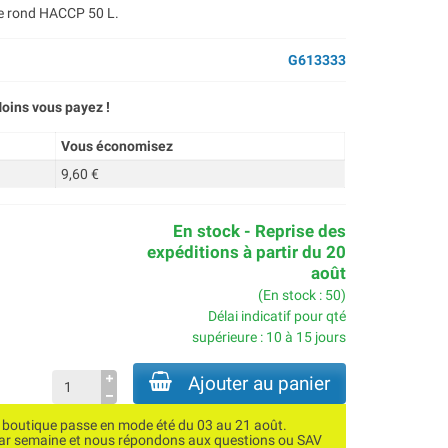
re rond HACCP 50 L.
G613333
oins vous payez !
Vous économisez
9,60 €
En stock - Reprise des
expéditions à partir du 20
août
(En stock : 50)
Délai indicatif pour qté
supérieure : 10 à 15 jours
Ajouter au panier
utique passe en mode été du 03 au 21 août.
par semaine et nous répondons aux questions ou SAV