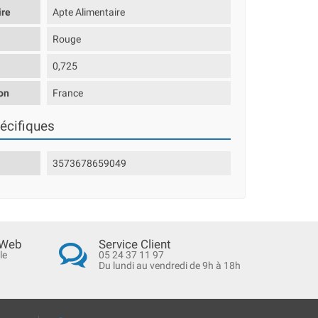
ire
Apte Alimentaire
Rouge
0,725
on
France
écifiques
3573678659049
 Web
Service Client
le
05 24 37 11 97
Du lundi au vendredi de 9h à 18h