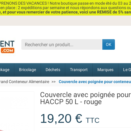
RENONS DES VACANCES ! Notre boutique passe en mode été du 03 au 2
n place : 2 expéditions par semaine et nous répondons aux questions o
et pour vous remercier de votre patience, voici une REMISE de 5% san
OK
ckage
Bricolage
Déchets
Transport
Marques
Le G
rand Conteneur Alimentaire
Couvercle avec poignée pour conteneu
Couvercle avec poignée pour
HACCP 50 L - rouge
19,20 €
TTC