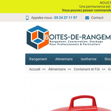
NOUS P
Une permanence est e
Vous pouvez passer commande, 
Appelez-nous :
05 24 37 11 97
Contact
Rangement
Alimentaire
Isotherme
Sto
Accueil
Alimentaire
Contenant et Fût
G