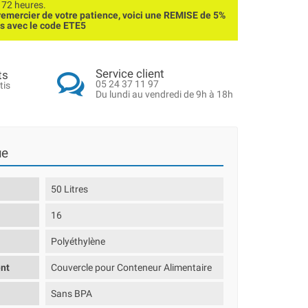
 72 heures.
emercier de votre patience, voici une REMISE de 5%
ns avec le code ETE5
Service client
ts
05 24 37 11 97
tis
Du lundi au vendredi de 9h à 18h
ue
50 Litres
16
Polyéthylène
nt
Couvercle pour Conteneur Alimentaire
Sans BPA