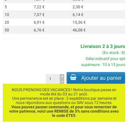
5
7,22 €
2,30 €
10
7,07 €
6,14 €
20
6,91 €
15,36 €
50
6,76 €
46,08 €
Livraison 2 à 3 jours
(En stock : 8)
Délai indicatif pour qté
supérieure : 10 à 15 jours
Ajouter au panier
NOUS PRENONS DES VACANCES ! Notre boutique passe en
mode été du 03 au 21 août.
Une permanence est en place : 2 expéditions par semaine et
nous répondons aux questions ou SAV sous 72 heures.
Vous pouvez passer commande, et pour vous remercier de
votre patience, voici une REMISE de 5% sans conditions avec
le code ETE5