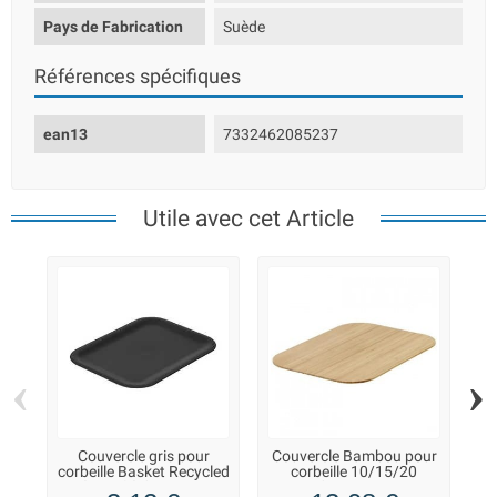
Pays de Fabrication
Suède
Références spécifiques
ean13
7332462085237
Utile avec cet Article
‹
›
Couvercle gris pour
Couvercle Bambou pour
corbeille Basket Recycled
corbeille 10/15/20
p
10/15/20 Smarstore
Smarstore