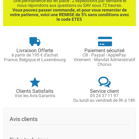
Une permanence est en place : 2 expéditions par semaine et
nous répondons aux questions ou SAV sous 72 heures.
Vous pouvez passer commande, et pour vous remercier de
votre patience, voici une REMISE de 5% sans conditions avec
le code ETE5
Livraison Offerte
Paiement sécurisé
à partir de 195 € d'achat
CB - Paypal - ApplePay
France, Belgique et Luxembourg
Virement - Mandat Administratif
Chorus
Clients Satisfaits
Service client
Voir les Avis Garantis
05 24 37 11 97
Du lundi au vendredi de 9h à 18h
Avis clients