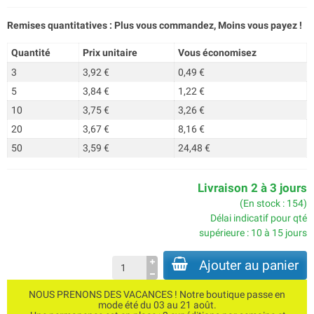
Remises quantitatives : Plus vous commandez, Moins vous payez !
Quantité
Prix unitaire
Vous économisez
3
3,92 €
0,49 €
5
3,84 €
1,22 €
10
3,75 €
3,26 €
20
3,67 €
8,16 €
50
3,59 €
24,48 €
Livraison 2 à 3 jours
(En stock : 154)
Délai indicatif pour qté
supérieure : 10 à 15 jours
Ajouter au panier
NOUS PRENONS DES VACANCES ! Notre boutique passe en
mode été du 03 au 21 août.