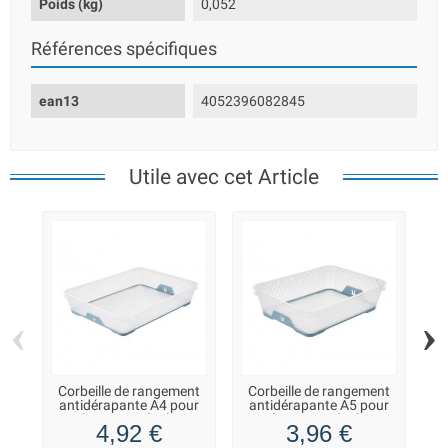
Poids (kg)
0,052
Références spécifiques
ean13
4052396082845
Utile avec cet Article
‹
›
Corbeille de rangement
Corbeille de rangement
antidérapante A4 pour
antidérapante A5 pour
bureau et école
bureau et école
4,92 €
3,96 €