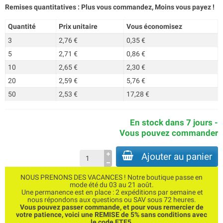
Remises quantitatives : Plus vous commandez, Moins vous payez !
Quantité
Prix unitaire
Vous économisez
3
2,76 €
0,35 €
5
2,71 €
0,86 €
10
2,65 €
2,30 €
20
2,59 €
5,76 €
50
2,53 €
17,28 €
En stock dans 7 jours -
Vous pouvez commander
Ajouter au panier
NOUS PRENONS DES VACANCES ! Notre boutique passe en
mode été du 03 au 21 août.
Une permanence est en place : 2 expéditions par semaine et
nous répondons aux questions ou SAV sous 72 heures.
Vous pouvez passer commande, et pour vous remercier de
votre patience, voici une REMISE de 5% sans conditions avec
le code ETE5