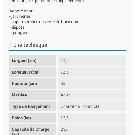
l'entreprise et pendant les déplacements
Adapté pour:
- jardineries
- supermarchés de vente de boissons
- dépôts
- garages
Fiche technique
Largeur (cm)
47,2
Longueur (cm)
72,5
Hauteur (cm)
85
Matière
Acier
Type de Rangement
Chariot de Transport
Poids (kg)
12,5
Capacité de Charge
250
(kg)