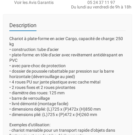
Voir les Avis Garantis
05 24 37 11 97
Du lundi au vendredi de 9h à 18h
Description
Chariot à plate-forme en acier Cargo, capacité de charge: 250
kg
• construction: tube d'acier
• plate-forme: en tôle d'acier avec revêtement antidérapant en
PVC
• avec pare-choc de protection
• dossier de poussée rabattable par pression sur la barre
horizontale (déverrouillage au pied)
• 4 roues PU sur jante plastique avec cache métal
• 2 roues fixes et 2 roues pivotantes
• diamètre des roues: 125 mm
• barre de verrouillage
• livré démonté (montage facile)
• dimensions déplié: (L)725 x (P)472x (H)850 mm
• dimensions plié: (L)725 x (P)472 x (H)260 mm
Exemples d'utilisation:
- chariot maniable pour un transport rapide d'objets dans