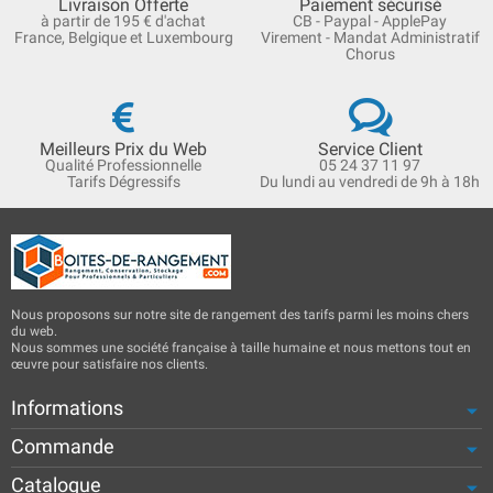
Livraison Offerte
Paiement sécurisé
à partir de 195 € d'achat
CB - Paypal - ApplePay
France, Belgique et Luxembourg
Virement - Mandat Administratif
Chorus
Meilleurs Prix du Web
Service Client
Qualité Professionnelle
05 24 37 11 97
Tarifs Dégressifs
Du lundi au vendredi de 9h à 18h
Nous proposons sur notre site de rangement des tarifs parmi les moins chers
du web.
Nous sommes une société française à taille humaine et nous mettons tout en
œuvre pour satisfaire nos clients.
Informations
Commande
Catalogue