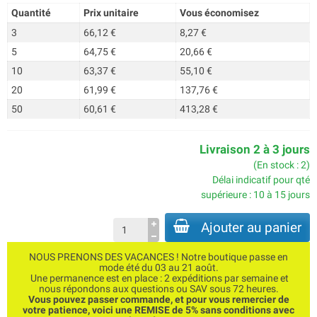
Quantité
Prix unitaire
Vous économisez
3
66,12 €
8,27 €
5
64,75 €
20,66 €
10
63,37 €
55,10 €
20
61,99 €
137,76 €
50
60,61 €
413,28 €
Livraison 2 à 3 jours
(En stock : 2)
Délai indicatif pour qté
supérieure : 10 à 15 jours
Ajouter au panier
NOUS PRENONS DES VACANCES ! Notre boutique passe en
mode été du 03 au 21 août.
Une permanence est en place : 2 expéditions par semaine et
nous répondons aux questions ou SAV sous 72 heures.
Vous pouvez passer commande, et pour vous remercier de
votre patience, voici une REMISE de 5% sans conditions avec