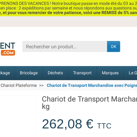
RENONS DES VACANCES ! Notre boutique passe en mode été du 03 au 2
n place : 2 expéditions par semaine et nous répondons aux questions o
et pour vous remercier de votre patience, voici une REMISE de 5% san
OK
ckage
Bricolage
Déchets
Transport
Marques
Le G
Chariot Plateforme
Chariot de Transport Marchandise avec Poign
Chariot de Transport Marcha
kg
262,08 €
TTC