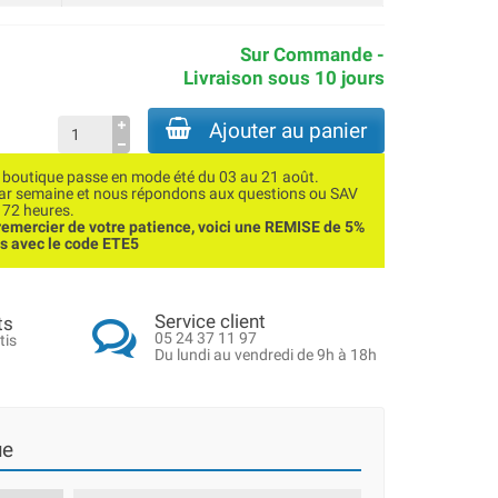
Sur Commande -
Livraison sous 10 jours
Ajouter au panier
utique passe en mode été du 03 au 21 août.
par semaine et nous répondons aux questions ou SAV
 72 heures.
emercier de votre patience, voici une REMISE de 5%
ns avec le code ETE5
Service client
ts
05 24 37 11 97
tis
Du lundi au vendredi de 9h à 18h
ue