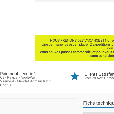
NOUS PRENONS DES VACANCES ! Notre bo
Une permanence est en place : 2 expéditions 
sous
Vous pouvez passer commande, et pour vous r
sans conditio
Paiement sécurisé
Clients Satisfai
CB - Paypal - ApplePay
Voir les Avis Garan
Virement - Mandat Administratif
Chorus
Fiche techniq