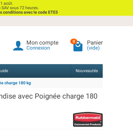
1 août.
u SAV sous 72 heures.
s conditions avec le code ETE5
Mon compte
Panier
0
Connexion
(vide)
uide
Nouveautés
ée charge 180 kg
ndise avec Poignée charge 180