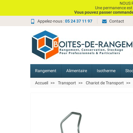
NOUS P
Une permanence est e
Vous pouvez passer commande, 
Appelez-nous :
05 24 37 11 97
Contact
Rangement
Alimentaire
Isotherme
Sto
Accueil
Transport
Chariot de Transport