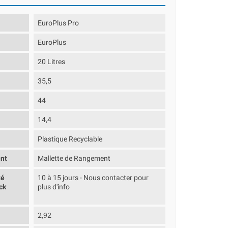
EuroPlus Pro
EuroPlus
20 Litres
35,5
44
14,4
Plastique Recyclable
nt
Mallette de Rangement
té
10 à 15 jours - Nous contacter pour
ck
plus d'info
2,92