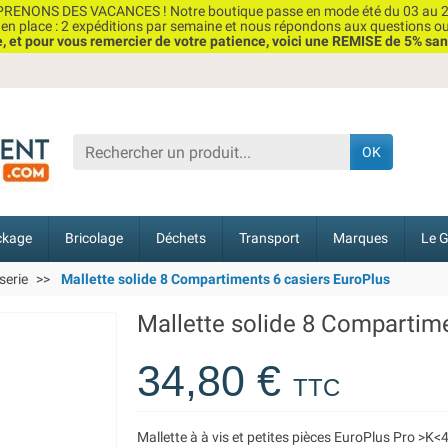
RENONS DES VACANCES ! Notre boutique passe en mode été du 03 au 2
n place : 2 expéditions par semaine et nous répondons aux questions o
et pour vous remercier de votre patience, voici une REMISE de 5% san
OK
ckage
Bricolage
Déchets
Transport
Marques
Le G
serie
Mallette solide 8 Compartiments 6 casiers EuroPlus
Mallette solide 8 Compartime
34,80 €
TTC
Mallette à à vis et petites pièces EuroPlus Pro >K