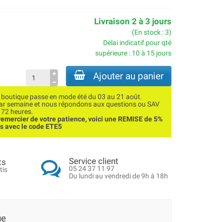
Livraison 2 à 3 jours
(En stock : 3)
Délai indicatif pour qté
supérieure : 10 à 15 jours
Ajouter au panier
utique passe en mode été du 03 au 21 août.
par semaine et nous répondons aux questions ou SAV
 72 heures.
emercier de votre patience, voici une REMISE de 5%
ns avec le code ETE5
Service client
ts
05 24 37 11 97
tis
Du lundi au vendredi de 9h à 18h
ue