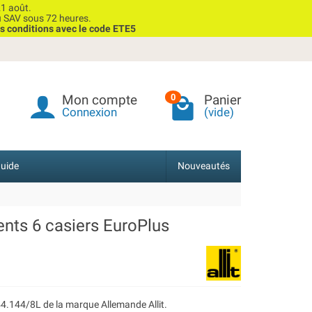
1 août.
u SAV sous 72 heures.
s conditions avec le code ETE5
Mon compte
Panier
0
Connexion
(vide)
uide
Nouveautés
nts 6 casiers EuroPlus
<44.144/8L de la marque Allemande Allit.