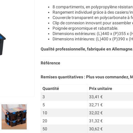
8 compartiments, en polypropylène résistant 
Rangement individuel grâce à des casiers/i
Couvercle transparent en polycarbonate à f
Clip de connexion innovant pour assembler e
Poignée ergonomique et rabattable.
Dimensions extérieures: (L)440 x (P)355 x
Dimensions intérieures: (L)400 x (P)390 x 
Qualité professionnelle, fabriquée en Allemagne
Référence
Remises quantitatives : Plus vous commandez, M
Quantité
Prix unitaire
3
33,41 €
5
32,71 €
10
32,02 €
20
31,32 €
50
30,62 €