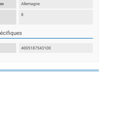
on
Allemagne
8
écifiques
4005187543100