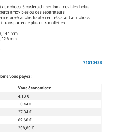
aux chocs, 6 casiers d'insertion amovibles inclus.
nserts amovibles ou des séparateurs.
ermeture étanche, hautement résistant aux chocs.
t transporter de plusieurs mallettes.
 (H)144 mm
(H)126 mm
.
71510438
oins vous payez !
Vous économisez
4,18 €
10,44 €
27,84 €
69,60 €
208,80 €