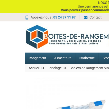
NOUS P
Une permanence est e
Vous pouvez passer commande, 
Appelez-nous :
05 24 37 11 97
Contact
Rangement
Alimentaire
Isotherme
Sto
Accueil
Bricolage
Casiers de Rangement Vis