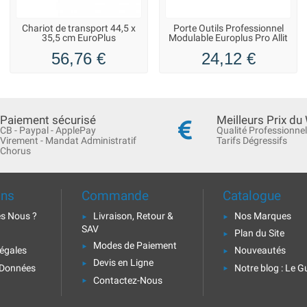
Chariot de transport 44,5 x
Porte Outils Professionnel
35,5 cm EuroPlus
Modulable Europlus Pro Allit
56,76 €
24,12 €
Paiement sécurisé
Meilleurs Prix du
CB - Paypal - ApplePay
Qualité Professionnel
Virement - Mandat Administratif
Tarifs Dégressifs
Chorus
ons
Commande
Catalogue
s Nous ?
Livraison, Retour &
Nos Marques
SAV
Plan du Site
Modes de Paiement
égales
Nouveautés
Devis en Ligne
 Données
Notre blog : Le G
Contactez-Nous