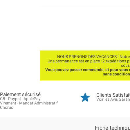
NOUS PRENONS DES VACANCES ! Notre bo
Une permanence est en place : 2 expéditions 
sous
Vous pouvez passer commande, et pour vous r
sans conditio
Paiement sécurisé
Clients Satisfai
CB - Paypal - ApplePay
Voir les Avis Garan
Virement - Mandat Administratif
Chorus
Fiche techniq