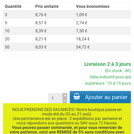
Quantité
Prix unitaire
Vous économisez
3
8,76 €
1,09 €
5
8,57 €
2,74 €
10
8,39 €
7,30 €
20
8,21 €
18,24 €
50
8,03 €
54,72 €
Livraison 2 à 3 jours
(En stock : 40)
Délai indicatif pour qté
supérieure : 10 à 15 jours
Ajouter au panier
NOUS PRENONS DES VACANCES ! Notre boutique passe en
mode été du 03 au 21 août.
Une permanence est en place : 2 expéditions par semaine et
nous répondons aux questions ou SAV sous 72 heures.
Vous pouvez passer commande, et pour vous remercier de
votre patience, voici une REMISE de 5% sans conditions avec