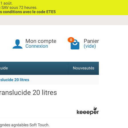
1 août.
u SAV sous 72 heures.
s conditions avec le code ETE5
Mon compte
Panier
0
Connexion
(vide)
uide
Nouveautés
lucide 20 litres
anslucide 20 litres
ignées agréables Soft Touch.