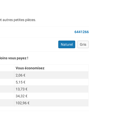
t autres petites pièces.
6441266
Naturel
Gris
oins vous payez !
Vous économisez
2,06 €
5,15 €
13,73 €
34,32 €
102,96 €