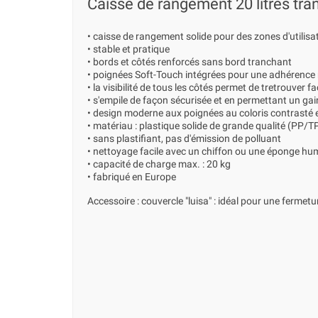
Caisse de rangement 20 litres tra
• caisse de rangement solide pour des zones d'utilisa
• stable et pratique
• bords et côtés renforcés sans bord tranchant
• poignées Soft-Touch intégrées pour une adhérence 
• la visibilité de tous les côtés permet de tretrouver 
• s'empile de façon sécurisée et en permettant un gai
• design moderne aux poignées au coloris contrasté 
• matériau : plastique solide de grande qualité (PP/T
• sans plastifiant, pas d'émission de polluant
• nettoyage facile avec un chiffon ou une éponge hu
• capacité de charge max. : 20 kg
• fabriqué en Europe
Accessoire : couvercle "luisa" : idéal pour une fermet