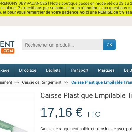
RENONS DES VACANCES ! Notre boutique passe en mode été du 03 au 2
n place : 2 expéditions par semaine et nous répondons aux questions o
et pour vous remercier de votre patience, voici une REMISE de 5% san
OK
ckage
Bricolage
Déchets
Transport
Marques
Le G
ngement
Caisse de Rangement
Caisse Plastique Empilable Trans
Caisse Plastique Empilable Tr
17,16 €
TTC
Caisse de rangement solide et translucide avec po