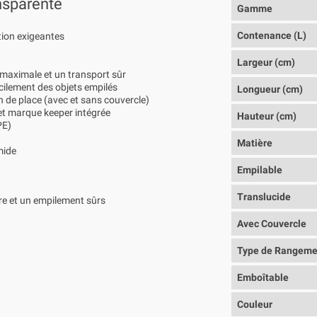
nsparente
Gamme
Contenance (L)
tion exigeantes
Largeur (cm)
maximale et un transport sûr
facilement des objets empilés
Longueur (cm)
n de place (avec et sans couvercle)
et marque keeper intégrée
Hauteur (cm)
PE)
Matière
mide
Empilable
Translucide
ure et un empilement sûrs
Avec Couvercle
Type de Rangeme
Emboîtable
Couleur