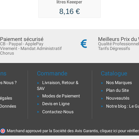
litres Keeeper
8,16 €
Paiement sécurisé
Meilleurs Prix du
CB - Paypal - ApplePay
Qualité Professionnel
Virement - Mandat Administratif
Tarifs Dégressifs
Chorus
ons
Commande
Catalogue
s Nous ?
Livraison, Retour &
Nos Marques
SAV
Plan du Site
Modes de Paiement
égales
Nouveautés
Devis en Ligne
 Données
Notre blog : Le G
Contactez-Nous
Marchand approuvé par la Société des Avis Garantis,
cliquez ici pour vérifier