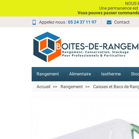
NOUS P
Une permanence est e
Vous pouvez passer commande, 
Appelez-nous :
05 24 37 11 97
Contact
Rangement
Alimentaire
Isotherme
Sto
Accueil
Rangement
Caisses et Bacs de Ra