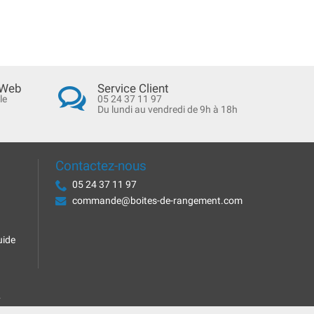
 Web
Service Client
le
05 24 37 11 97
Du lundi au vendredi de 9h à 18h
Contactez-nous
05 24 37 11 97
commande@boites-de-rangement.com
uide
.