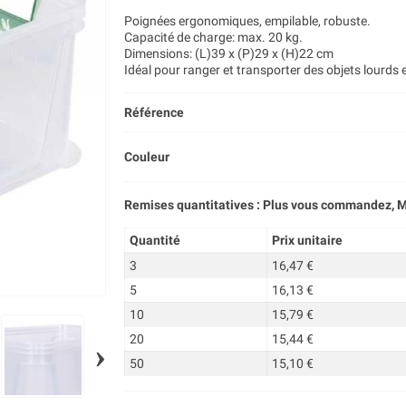
Poignées ergonomiques, empilable, robuste.
Capacité de charge: max. 20 kg.
Dimensions: (L)39 x (P)29 x (H)22 cm
Idéal pour ranger et transporter des objets lourds e
Référence
Couleur
Remises quantitatives : Plus vous commandez, M
Quantité
Prix unitaire
3
16,47 €
5
16,13 €
10
15,79 €
20
15,44 €
›
50
15,10 €