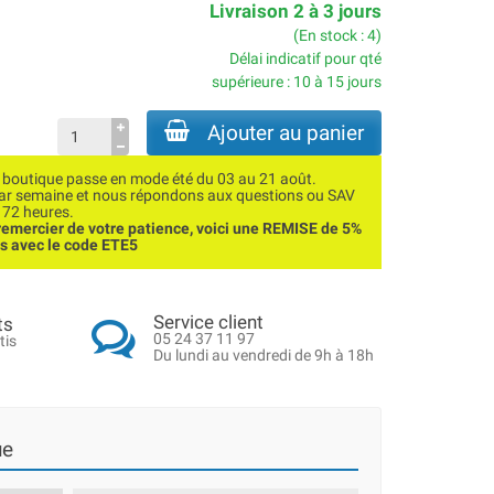
Livraison 2 à 3 jours
(En stock : 4)
Délai indicatif pour qté
supérieure : 10 à 15 jours
Ajouter au panier
utique passe en mode été du 03 au 21 août.
par semaine et nous répondons aux questions ou SAV
 72 heures.
emercier de votre patience, voici une REMISE de 5%
ns avec le code ETE5
Service client
ts
05 24 37 11 97
tis
Du lundi au vendredi de 9h à 18h
ue