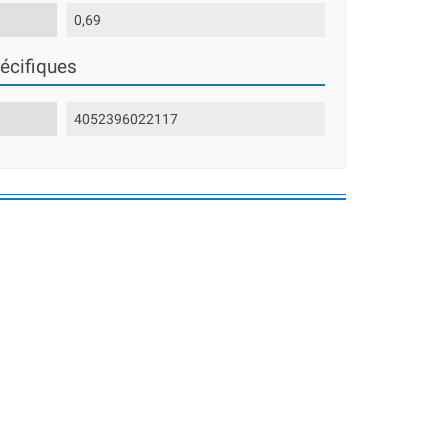
0,69
écifiques
4052396022117