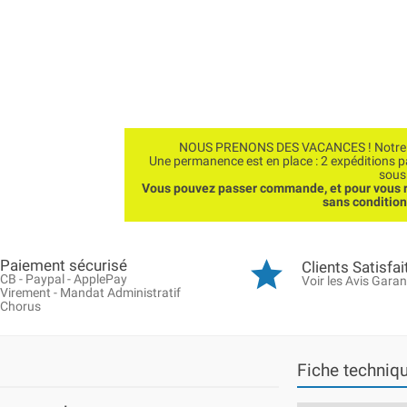
NOUS PRENONS DES VACANCES ! Notre bo
Une permanence est en place : 2 expéditions 
sous
Vous pouvez passer commande, et pour vous r
sans conditio
Paiement sécurisé
Clients Satisfai
CB - Paypal - ApplePay
Voir les Avis Garan
Virement - Mandat Administratif
Chorus
Fiche techniq