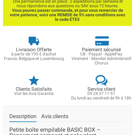
Une permanence est en place : 2 expéditions par semaine et
nous répondons aux questions ou SAV sous 72 heures.
Vous pouvez passer commande, et pour vous remercier de
votre patience, voici une REMISE de 5% sans conditions avec
le code ETE5
Livraison Offerte
Paiement sécurisé
à partir de 195 € d'achat
CB - Paypal - ApplePay
France, Belgique et Luxembourg
Virement - Mandat Administratif
Chorus
Clients Satisfaits
Service client
Voir les Avis Garantis
05 24 37 11 97
Du lundi au vendredi de 9h à 18h
Description
Avis clients
Petite boîte empilable BASIC BOX –