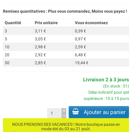
Remises quantitatives : Plus vous commandez, Moins vous payez !
Quantité
Prix unitaire
Vous économisez
3
3,11 €
0,39 €
5
3,05 €
0,97 €
10
2,98 €
2,59 €
20
2,92 €
6,48 €
50
2,85 €
19,44 €
Livraison 2 à 3 jours
(En stock : 51)
Délai indicatif pour qté
supérieure : 10 à 15 jours
Ajouter au panier
NOUS PRENONS DES VACANCES ! Notre boutique passe en
mode été du 03 au 21 août.