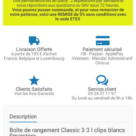
Une permanence est en place : 2 expéditions par semaine et
nous répondons aux questions ou SAV sous 72 heures.
Vous pouvez passer commande, et pour vous remercier de
votre patience, voici une REMISE de 5% sans conditions avec
le code ETE5
Livraison Offerte
Paiement sécurisé
à partir de 195 € d'achat
CB - Paypal - ApplePay
France, Belgique et Luxembourg
Virement - Mandat Administratif
Chorus
Clients Satisfaits
Service client
Voir les Avis Garantis
05 24 37 11 97
Du lundi au vendredi de 9h à 18h
Description
Boîte de rangement Classic 3 3 l clips blancs
Smarstore