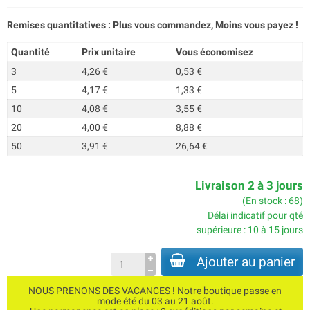
Remises quantitatives : Plus vous commandez, Moins vous payez !
Quantité
Prix unitaire
Vous économisez
3
4,26 €
0,53 €
5
4,17 €
1,33 €
10
4,08 €
3,55 €
20
4,00 €
8,88 €
50
3,91 €
26,64 €
Livraison 2 à 3 jours
(En stock : 68)
Délai indicatif pour qté
supérieure : 10 à 15 jours
Ajouter au panier
NOUS PRENONS DES VACANCES ! Notre boutique passe en
mode été du 03 au 21 août.