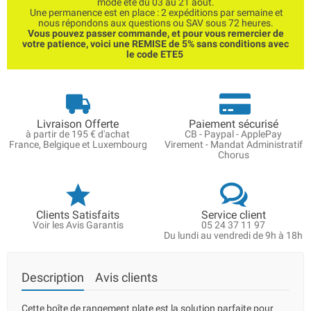
mode été du 03 au 21 août.
Une permanence est en place : 2 expéditions par semaine et
nous répondons aux questions ou SAV sous 72 heures.
Vous pouvez passer commande, et pour vous remercier de
votre patience, voici une REMISE de 5% sans conditions avec
le code ETE5
Livraison Offerte
Paiement sécurisé
à partir de 195 € d'achat
CB - Paypal - ApplePay
France, Belgique et Luxembourg
Virement - Mandat Administratif
Chorus
Clients Satisfaits
Service client
Voir les Avis Garantis
05 24 37 11 97
Du lundi au vendredi de 9h à 18h
Description
Avis clients
Cette boîte de rangement plate est la solution parfaite pour