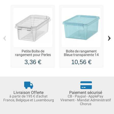
‹
›
Petite Boîte de
Boîte de rangement
Bo
rangement pour Perles
Bleue transparente 14
Trombones 0,3 litres
litres
3,36 €
10,56 €
Livraison Offerte
Paiement sécurisé
à partir de 195 € d'achat
CB - Paypal - ApplePay
France, Belgique et Luxembourg
Virement - Mandat Administratif
Chorus