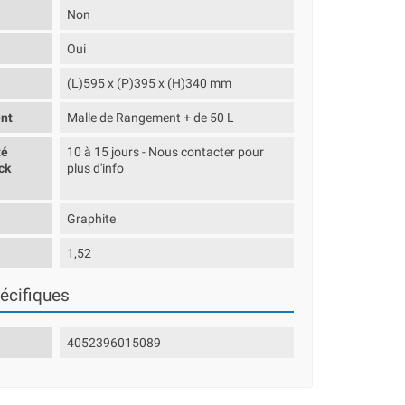
Non
Oui
(L)595 x (P)395 x (H)340 mm
nt
Malle de Rangement + de 50 L
té
10 à 15 jours - Nous contacter pour
ck
plus d'info
Graphite
1,52
écifiques
4052396015089