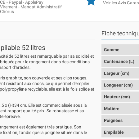
CB - Paypal - ApplePay
Voir les Avis Garan
Virement - Mandat Administratif
Chorus
Fiche techniq
ilable 52 litres
Gamme
té de 52 litres est remarquable par sa solidité et
Contenance (L)
fabriquée pour le rangement dans des conditions
sport d'articles.
Largeur (cm)
is graphite, son couvercle et ses clips rouges.
nt résistant aux chocs, ce qui permet d'empiler
Longueur (cm)
lypropylène recyclable, elle est à la fois solide et
Hauteur (cm)
,5 x (H)34 cm. Elle est commercialisée sous la
Matière
nt rapport qualité-prix. Sa robustesse et sa
te épreuve.
Poignées
 rangement est également très pratique. Son
Empilable
 fixation, tandis que la poignée située dans le