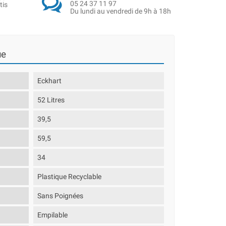
05 24 37 11 97
tis
Du lundi au vendredi de 9h à 18h
ue
Eckhart
52 Litres
39,5
59,5
34
Plastique Recyclable
Sans Poignées
Empilable