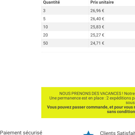
Quantité
Prix unitaire
3
26,96 €
5
26,40 €
10
25,83 €
20
25,27 €
50
24,71 €
NOUS PRENONS DES VACANCES ! Notre bo
Une permanence est en place : 2 expéditions 
sous
Vous pouvez passer commande, et pour vous r
sans conditio
Paiement sécurisé
Clients Satisfai