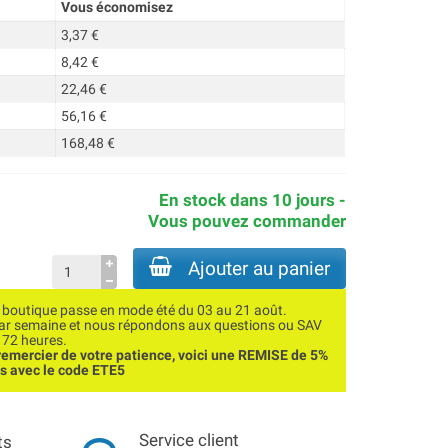
Vous économisez
3,37 €
8,42 €
22,46 €
56,16 €
168,48 €
En stock dans 10 jours -
Vous pouvez commander
Ajouter au panier
utique passe en mode été du 03 au 21 août.
par semaine et nous répondons aux questions ou SAV
 72 heures.
emercier de votre patience, voici une REMISE de 5%
ns avec le code ETE5
Service client
ts