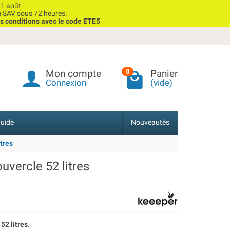
1 août.
u SAV sous 72 heures.
s conditions avec le code ETE5
Mon compte
Panier
0
Connexion
(vide)
uide
Nouveautés
tres
vercle 52 litres
52 litres.