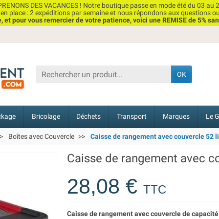
RENONS DES VACANCES ! Notre boutique passe en mode été du 03 au 2
n place : 2 expéditions par semaine et nous répondons aux questions o
et pour vous remercier de votre patience, voici une REMISE de 5% san
OK
ckage
Bricolage
Déchets
Transport
Marques
Le G
Boîtes avec Couvercle
Caisse de rangement avec couvercle 52 li
Caisse de rangement avec cou
28,08 €
TTC
Caisse de rangement avec couvercle de capacité 