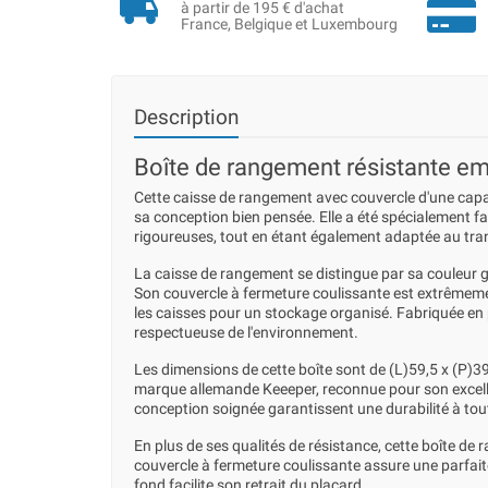
à partir de 195 € d'achat
France, Belgique et Luxembourg
Description
Boîte de rangement résistante emp
Cette caisse de rangement avec couvercle d'une capaci
sa conception bien pensée. Elle a été spécialement 
rigoureuses, tout en étant également adaptée au tran
La caisse de rangement se distingue par sa couleur gr
Son couvercle à fermeture coulissante est extrêmeme
les caisses pour un stockage organisé. Fabriquée en po
respectueuse de l'environnement.
Les dimensions de cette boîte sont de (L)59,5 x (P)39
marque allemande Keeeper, reconnue pour son excelle
conception soignée garantissent une durabilité à tou
En plus de ses qualités de résistance, cette boîte de
couvercle à fermeture coulissante assure une parfaite
fond facilite son retrait du placard.