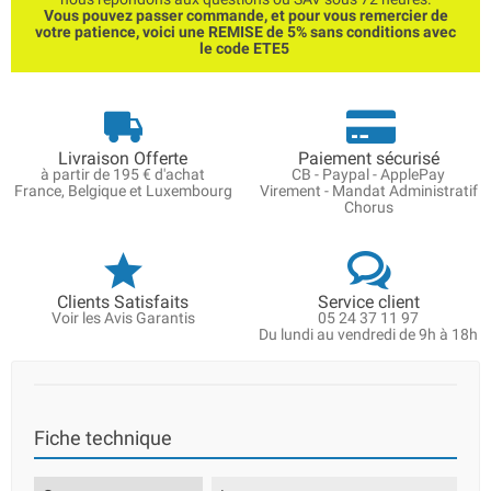
Vous pouvez passer commande, et pour vous remercier de
votre patience, voici une REMISE de 5% sans conditions avec
le code ETE5
Livraison Offerte
Paiement sécurisé
à partir de 195 € d'achat
CB - Paypal - ApplePay
France, Belgique et Luxembourg
Virement - Mandat Administratif
Chorus
Clients Satisfaits
Service client
Voir les Avis Garantis
05 24 37 11 97
Du lundi au vendredi de 9h à 18h
Fiche technique