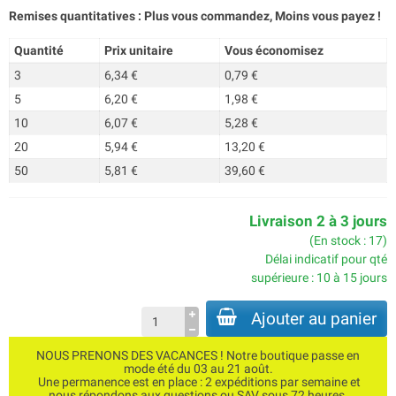
Remises quantitatives : Plus vous commandez, Moins vous payez !
Quantité
Prix unitaire
Vous économisez
3
6,34 €
0,79 €
5
6,20 €
1,98 €
10
6,07 €
5,28 €
20
5,94 €
13,20 €
50
5,81 €
39,60 €
Livraison 2 à 3 jours
(En stock : 17)
Délai indicatif pour qté
supérieure : 10 à 15 jours
Ajouter au panier
NOUS PRENONS DES VACANCES ! Notre boutique passe en
mode été du 03 au 21 août.
Une permanence est en place : 2 expéditions par semaine et
nous répondons aux questions ou SAV sous 72 heures.