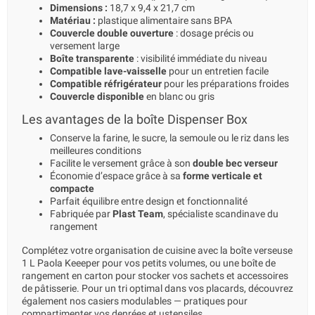
Dimensions :
18,7 x 9,4 x 21,7 cm
Matériau :
plastique alimentaire sans BPA
Couvercle double ouverture
: dosage précis ou
versement large
Boîte transparente
: visibilité immédiate du niveau
Compatible lave-vaisselle
pour un entretien facile
Compatible réfrigérateur
pour les préparations froides
Couvercle disponible
en blanc ou gris
Les avantages de la boîte Dispenser Box
Conserve la farine, le sucre, la semoule ou le riz dans les
meilleures conditions
Facilite le versement grâce à son
double bec verseur
Économie d’espace grâce à sa
forme verticale et
compacte
Parfait équilibre entre design et fonctionnalité
Fabriquée par
Plast Team
, spécialiste scandinave du
rangement
Complétez votre organisation de cuisine avec la
boîte verseuse
1 L Paola Keeeper
pour vos petits volumes, ou une
boîte de
rangement en carton
pour stocker vos sachets et accessoires
de pâtisserie. Pour un tri optimal dans vos placards, découvrez
également nos
casiers modulables
— pratiques pour
compartimenter vos denrées et ustensiles.