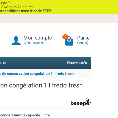
1 août.
u SAV sous 72 heures.
s conditions avec le code ETE5
Mon compte
Panier
0
Connexion
(vide)
uide
Nouveautés
s de conservation congélation 1 l fredo fresh
on congélation 1 l fredo fresh
r congélateur
de capacité 1 litre.