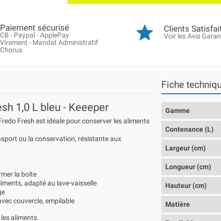
Paiement sécurisé
Clients Satisfai
CB - Paypal - ApplePay
Voir les Avis Garan
Virement - Mandat Administratif
Chorus
Fiche techniq
esh 1,0 L bleu - Keeeper
Gamme
redo Fresh est idéale pour conserver les aliments
Contenance (L)
nsport ou la conservation, résistante aux
Largeur (cm)
Longueur (cm)
rmer la boîte
liments, adapté au lave-vaisselle
Hauteur (cm)
ge
avec couvercle, empilable
Matière
 les aliments.