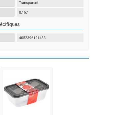
Transparent
0,167
écifiques
4052396121483