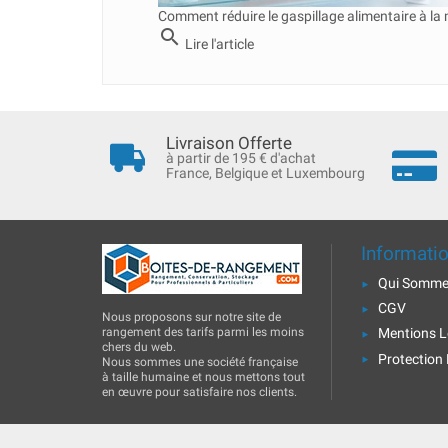
Comment réduire le gaspillage alimentaire à la
search
Lire l'article
Livraison Offerte
à partir de 195 € d'achat
France, Belgique et Luxembourg
Informati
Qui Somme
CGV
Nous proposons sur notre site de
rangement des tarifs parmi les moins
Mentions L
chers du web.
Protection
Nous sommes une société française
à taille humaine et nous mettons tout
en œuvre pour satisfaire nos clients.