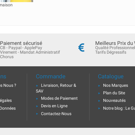
 maison
Paiement sécurisé
Meilleurs Prix du
CB - Paypal - ApplePay
Qualité Professionnel
Virement - Mandat Administratif
Tarifs Dégressifs
Chorus
ons
Commande
Catalogue
s Nous ?
Livraison, Retour &
Nos Marques
SAV
Plan du Site
Modes de Paiement
égales
Nouveautés
Devis en Ligne
 Données
Notre blog : Le G
Contactez-Nous