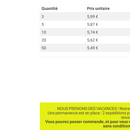
Quantité
Prix unitaire
3
5,99 €
5
5,87 €
10
5,74 €
20
5,62 €
50
5,49 €
NOUS PRENONS DES VACANCES ! Notre bo
Une permanence est en place : 2 expéditions 
sous
Vous pouvez passer commande, et pour vous r
sans conditio