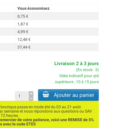
Vous économisez
0,75 €
1,87 €
4,99 €
12,48 €
37,44 €
Livraison 2 à 3 jours
(En stock : 3)
Délai indicatif pour qté
supérieure : 10 à 15 jours
Ajouter au panier
utique passe en mode été du 03 au 21 août.
par semaine et nous répondons aux questions ou SAV
 72 heures.
emercier de votre patience, voici une REMISE de 5%
ns avec le code ETE5