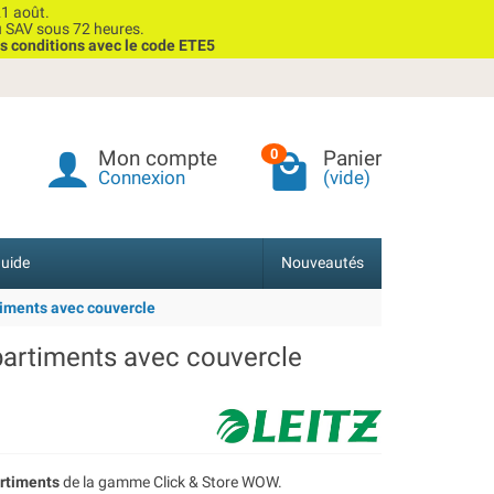
1 août.
u SAV sous 72 heures.
s conditions avec le code ETE5
Mon compte
Panier
0
Connexion
(vide)
uide
Nouveautés
timents avec couvercle
partiments avec couvercle
artiments
de la gamme Click & Store WOW.