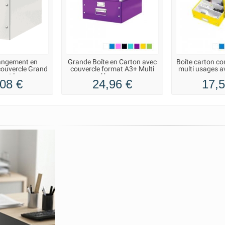
angement en
Grande Boîte en Carton avec
Boîte carton c
couvercle Grand
couvercle format A3+ Multi
multi usages a
mat L
Usages
08 €
24,96 €
17,5