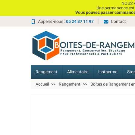
NOUS P
Une permanence est e
Vous pouvez passer commande, 
Appelez-nous :
05 24 37 11 97
Contact
Rangement
Alimentaire
Isotherme
Sto
Accueil
Rangement
Boîtes de Rangement e