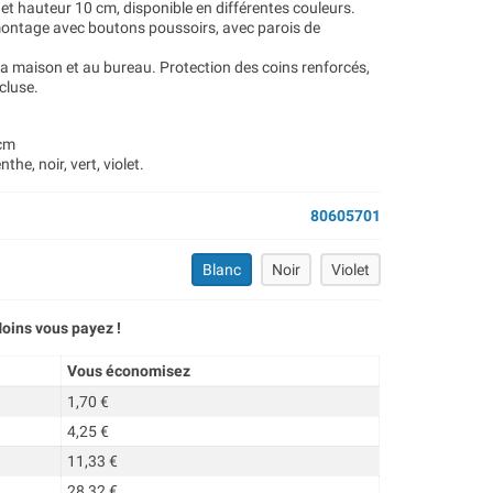
et hauteur 10 cm, disponible en différentes couleurs.
montage avec boutons poussoirs, avec parois de
a maison et au bureau. Protection des coins renforcés,
cluse.
 cm
he, noir, vert, violet.
80605701
Blanc
Noir
Violet
oins vous payez !
Vous économisez
1,70 €
4,25 €
11,33 €
28,32 €