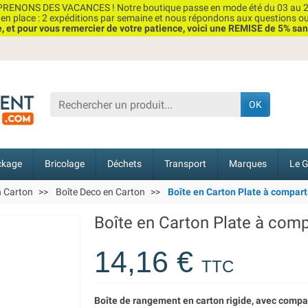
RENONS DES VACANCES ! Notre boutique passe en mode été du 03 au 2
n place : 2 expéditions par semaine et nous répondons aux questions o
et pour vous remercier de votre patience, voici une REMISE de 5% san
OK
ckage
Bricolage
Déchets
Transport
Marques
Le G
n Carton
Boîte Deco en Carton
Boîte en Carton Plate à compar
Boîte en Carton Plate à com
14,16 €
TTC
Boîte de rangement en carton rigide, avec comp