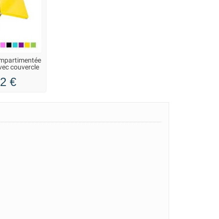
ompartimentée
vec couvercle
2 €