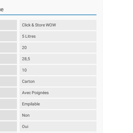
ue
Click & Store WOW
5 Litres
20
28,5
10
Carton
Avec Poignées
Empilable
Non
Oui