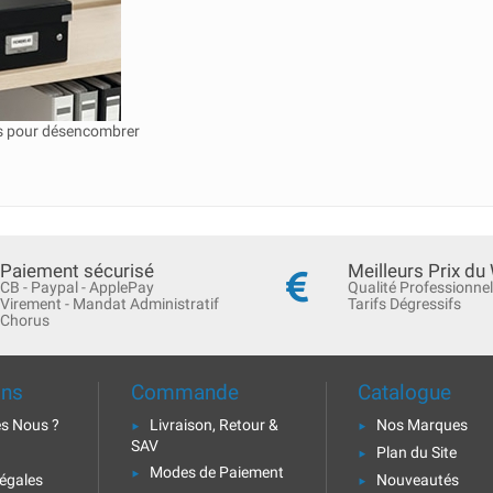
es pour désencombrer
Paiement sécurisé
Meilleurs Prix du
CB - Paypal - ApplePay
Qualité Professionnel
Virement - Mandat Administratif
Tarifs Dégressifs
Chorus
ons
Commande
Catalogue
s Nous ?
Livraison, Retour &
Nos Marques
SAV
Plan du Site
Modes de Paiement
égales
Nouveautés