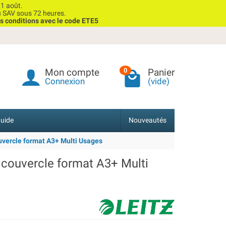
1 août.
u SAV sous 72 heures.
s conditions avec le code ETE5
Mon compte
Panier
0
Connexion
(vide)
uide
Nouveautés
uvercle format A3+ Multi Usages
 couvercle format A3+ Multi