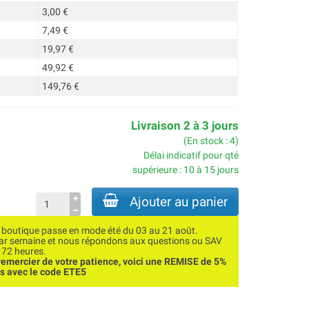
3,00 €
7,49 €
19,97 €
49,92 €
149,76 €
Livraison 2 à 3 jours
(En stock : 4)
Délai indicatif pour qté
supérieure : 10 à 15 jours
Ajouter au panier
utique passe en mode été du 03 au 21 août.
par semaine et nous répondons aux questions ou SAV
 72 heures.
emercier de votre patience, voici une REMISE de 5%
ns avec le code ETE5