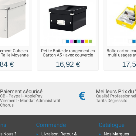
gement Cube en
Petite Boîte de rangement en
Boîte carton c
 Taille Moyenne
Carton A5+ avec couvercle
multi usages a
84 €
16,92 €
17,5
Paiement sécurisé
Meilleurs Prix du
CB - Paypal - ApplePay
Qualité Professionnel
Virement - Mandat Administratif
Tarifs Dégressifs
Chorus
ons
Commande
Catalogue
s Nous ?
Livraison, Retour &
Nos Marques