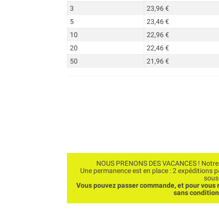
3
23,96 €
5
23,46 €
10
22,96 €
20
22,46 €
50
21,96 €
NOUS PRENONS DES VACANCES ! Notre bo
Une permanence est en place : 2 expéditions 
sous
Vous pouvez passer commande, et pour vous r
sans conditio