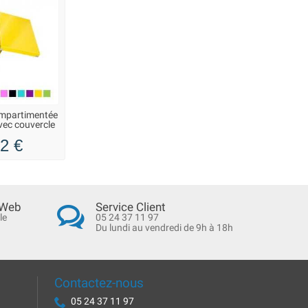
ompartimentée
vec couvercle
2 €
 Web
Service Client
le
05 24 37 11 97
Du lundi au vendredi de 9h à 18h
Contactez-nous
05 24 37 11 97