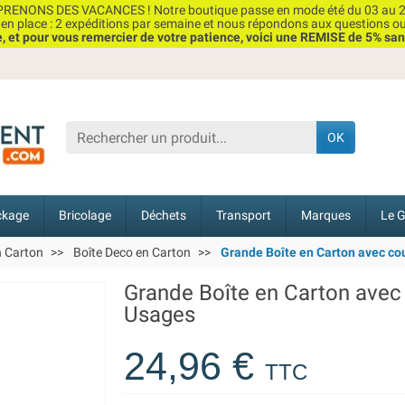
RENONS DES VACANCES ! Notre boutique passe en mode été du 03 au 2
n place : 2 expéditions par semaine et nous répondons aux questions o
et pour vous remercier de votre patience, voici une REMISE de 5% san
OK
ckage
Bricolage
Déchets
Transport
Marques
Le G
n Carton
Boîte Deco en Carton
Grande Boîte en Carton avec co
Grande Boîte en Carton avec
Usages
24,96 €
TTC