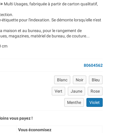
3+
Multi Usages,
fabriquée à partir de carton qualitatif,
tection.
-étiquette pour l'indexation. Se démonte lorsqu'elle n'est
la maison et au bureau, pour le rangement de
ues, magazines, matériel de bureau, de couture...
20 cm
80604562
Blanc
Noir
Bleu
Vert
Jaune
Rose
Menthe
Violet
oins vous payez !
Vous économisez