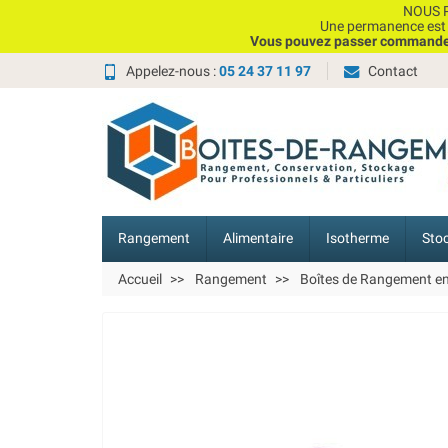
NOUS P
Une permanence est e
Vous pouvez passer commande, 
Appelez-nous :
05 24 37 11 97
Contact
Rangement
Alimentaire
Isotherme
Sto
Accueil
Rangement
Boîtes de Rangement e