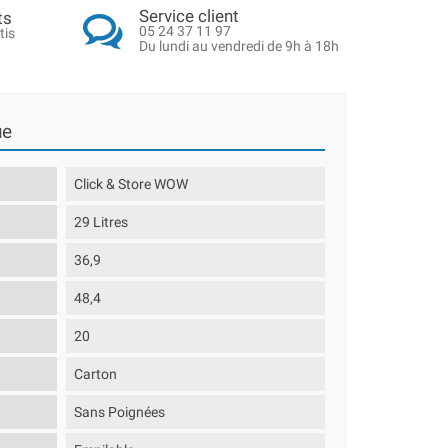
Service client
ts
05 24 37 11 97
tis
Du lundi au vendredi de 9h à 18h
ue
Click & Store WOW
29 Litres
36,9
48,4
20
Carton
Sans Poignées