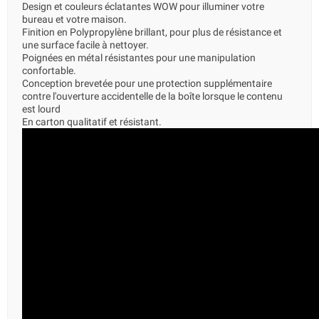
Design et couleurs éclatantes WOW pour illuminer votre
bureau et votre maison.
Finition en Polypropylène brillant, pour plus de résistance et
une surface facile à nettoyer.
Poignées en métal résistantes pour une manipulation
confortable.
Conception brevetée pour une protection supplémentaire
contre l'ouverture accidentelle de la boîte lorsque le contenu
est lourd
En carton qualitatif et résistant.