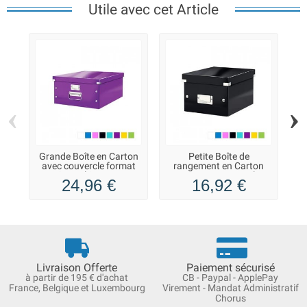
Utile avec cet Article
‹
›
Grande Boîte en Carton
Petite Boîte de
B
avec couvercle format
rangement en Carton
A3+ Multi Usages
A5+ avec couvercle
24,96 €
16,92 €
Livraison Offerte
Paiement sécurisé
à partir de 195 € d'achat
CB - Paypal - ApplePay
France, Belgique et Luxembourg
Virement - Mandat Administratif
Chorus