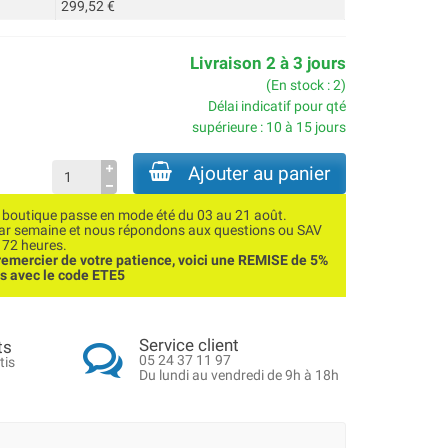
299,52 €
Livraison 2 à 3 jours
(En stock : 2)
Délai indicatif pour qté
supérieure : 10 à 15 jours
Ajouter au panier
utique passe en mode été du 03 au 21 août.
par semaine et nous répondons aux questions ou SAV
 72 heures.
emercier de votre patience, voici une REMISE de 5%
ns avec le code ETE5
Service client
ts
05 24 37 11 97
tis
Du lundi au vendredi de 9h à 18h