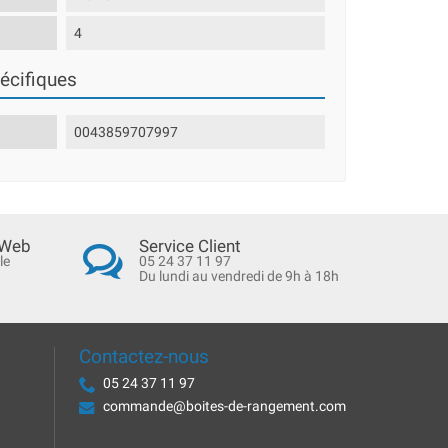
4
écifiques
0043859707997
 Web
Service Client
le
05 24 37 11 97
Du lundi au vendredi de 9h à 18h
Contactez-nous
05 24 37 11 97
commande@boites-de-rangement.com