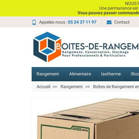
NOUS P
Une permanence est e
Vous pouvez passer commande, 
Appelez-nous :
05 24 37 11 97
Contact
Rangement
Alimentaire
Isotherme
Sto
Accueil
Rangement
Boîtes de Rangement e