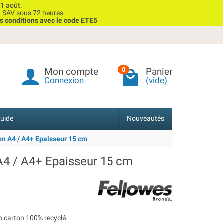
1 août.
u SAV sous 72 heures.
s conditions avec le code ETE5
Mon compte
Panier
0
Connexion
(vide)
uide
Nouveautés
on A4 / A4+ Epaisseur 15 cm
 A4 / A4+ Epaisseur 15 cm
n carton 100% recyclé.