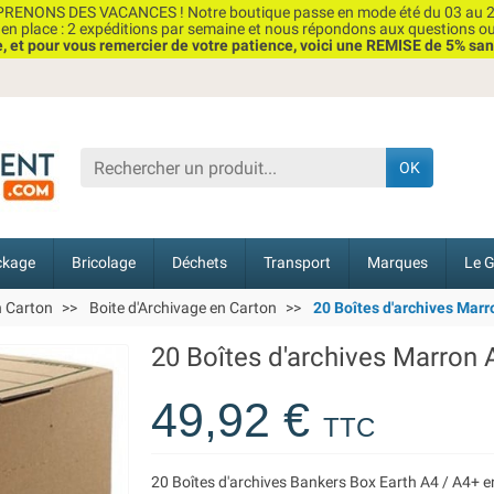
RENONS DES VACANCES ! Notre boutique passe en mode été du 03 au 2
n place : 2 expéditions par semaine et nous répondons aux questions o
et pour vous remercier de votre patience, voici une REMISE de 5% san
OK
ckage
Bricolage
Déchets
Transport
Marques
Le G
n Carton
Boite d'Archivage en Carton
20 Boîtes d'archives Marr
20 Boîtes d'archives Marron
49,92 €
TTC
20 Boîtes d'archives Bankers Box Earth A4 / A4+ e