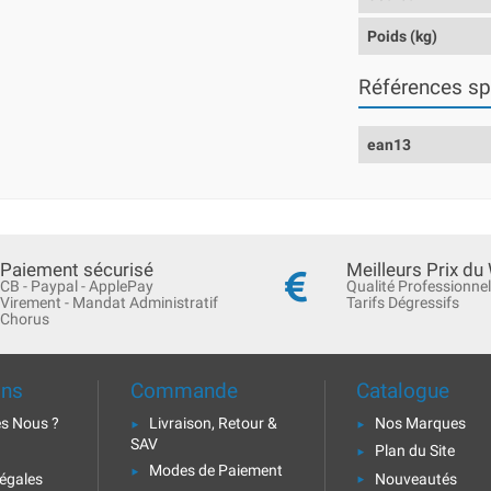
Poids (kg)
Références sp
ean13
Paiement sécurisé
Meilleurs Prix du
CB - Paypal - ApplePay
Qualité Professionnel
Virement - Mandat Administratif
Tarifs Dégressifs
Chorus
ons
Commande
Catalogue
s Nous ?
Livraison, Retour &
Nos Marques
SAV
Plan du Site
Modes de Paiement
égales
Nouveautés