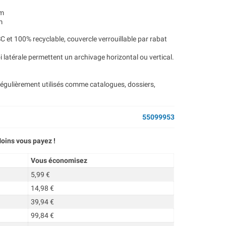
mm
m
SC et 100% recyclable, couvercle verrouillable par rabat
i latérale permettent un archivage horizontal ou vertical.
régulièrement utilisés comme catalogues, dossiers,
55099953
oins vous payez !
Vous économisez
5,99 €
14,98 €
39,94 €
99,84 €