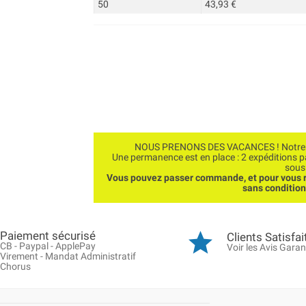
50
43,93 €
NOUS PRENONS DES VACANCES ! Notre bo
Une permanence est en place : 2 expéditions 
sous
Vous pouvez passer commande, et pour vous r
sans conditio
Paiement sécurisé
Clients Satisfai
CB - Paypal - ApplePay
Voir les Avis Garan
Virement - Mandat Administratif
Chorus