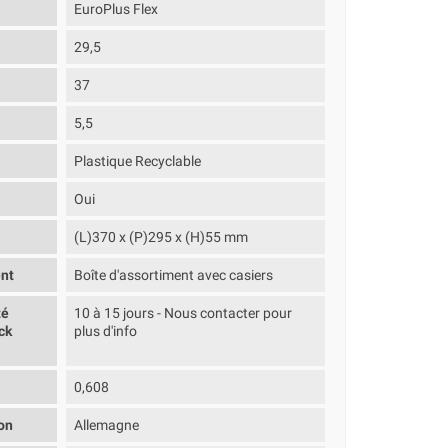
EuroPlus Flex
29,5
37
5,5
Plastique Recyclable
Oui
(L)370 x (P)295 x (H)55 mm
nt
Boîte d'assortiment avec casiers
té
10 à 15 jours - Nous contacter pour
ck
plus d'info
0,608
on
Allemagne