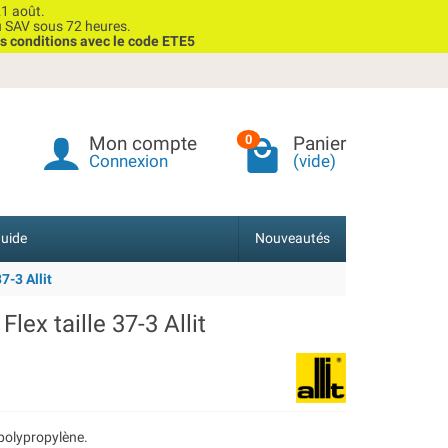
1 août.
u SAV sous 72 heures.
s conditions avec le code ETE5
Mon compte
Panier
0
Connexion
(vide)
uide
Nouveautés
7-3 Allit
lex taille 37-3 Allit
n polypropylène.