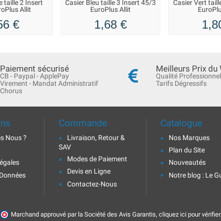
taille 2 Insert
Casier Bleu taille 3 Insert 45/3
Casier Vert tail
oPlus Allit
EuroPlus Allit
EuroPlu
56 €
1,68 €
1,8
Paiement sécurisé
Meilleurs Prix du
CB - Paypal - ApplePay
Qualité Professionnel
Virement - Mandat Administratif
Tarifs Dégressifs
Chorus
ons
Commande
Catalogue
s Nous ?
Livraison, Retour &
Nos Marques
SAV
Plan du Site
Modes de Paiement
égales
Nouveautés
Devis en Ligne
 Données
Notre blog : Le G
Contactez-Nous
Marchand approuvé par la Société des Avis Garantis,
cliquez ici pour vérifier