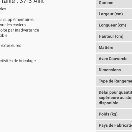
ille : 37-3 Allit
Gamme
bles
Largeur (cm)
xes supplémentaires
ur les casiers
Longueur (cm)
 boîte par inadvertance
sible
Hauteur (cm)
 extérieures
Matière
Avec Couvercle
activités de bricolage
Dimensions
Type de Rangeme
Délai pour quanti
supérieure au sto
disponible
Poids (kg)
Pays de Fabricati