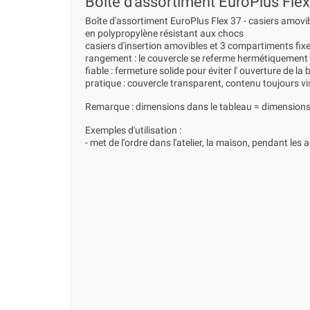
Boîte d'assortiment EuroPlus Flex ta
Boîte d'assortiment EuroPlus Flex 37 - casiers amovi
en polypropylène résistant aux chocs
casiers d'insertion amovibles et 3 compartiments fi
rangement : le couvercle se referme hermétiquement s
fiable : fermeture solide pour éviter l' ouverture de la
pratique : couvercle transparent, contenu toujours vi
Remarque : dimensions dans le tableau = dimensions
Exemples d'utilisation :
- met de l'ordre dans l'atelier, la maison, pendant les 