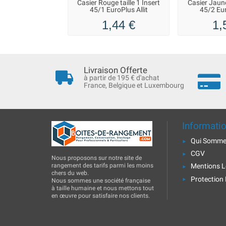
Casier Rouge taille 1 Insert
Casier Jaune 
45/1 EuroPlus Allit
45/2 Eur
1,44 €
1,
Livraison Offerte
à partir de 195 € d'achat
France, Belgique et Luxembourg
Informati
Qui Somme
CGV
Nous proposons sur notre site de
rangement des tarifs parmi les moins
Mentions L
chers du web.
Protection
Nous sommes une société française
à taille humaine et nous mettons tout
en œuvre pour satisfaire nos clients.