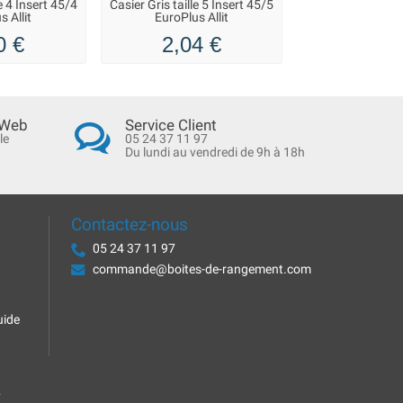
le 4 Insert 45/4
Casier Gris taille 5 Insert 45/5
Rack pour bo
s Allit
EuroPlus Allit
rangement Euro
37 Alli
0 €
2,04 €
40,9
 Web
Service Client
le
05 24 37 11 97
Du lundi au vendredi de 9h à 18h
Contactez-nous
05 24 37 11 97
commande@boites-de-rangement.com
uide
.