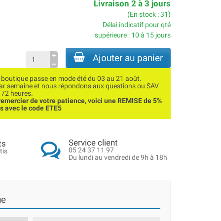
Livraison 2 à 3 jours
(En stock : 31)
Délai indicatif pour qté
supérieure : 10 à 15 jours
Ajouter au panier
utique passe en mode été du 03 au 21 août.
par semaine et nous répondons aux questions ou SAV
 72 heures.
emercier de votre patience, voici une REMISE de 5%
ns avec le code ETE5
Service client
ts
05 24 37 11 97
tis
Du lundi au vendredi de 9h à 18h
ue