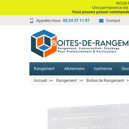
NOUS P
Une permanence est e
Vous pouvez passer commande, 
Appelez-nous :
05 24 37 11 97
Contact
Rangement
Alimentaire
Isotherme
Sto
Accueil
Rangement
Boîtes de Rangement