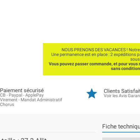
NOUS PRENONS DES VACANCES ! Notre bo
Une permanence est en place : 2 expéditions 
sous
Vous pouvez passer commande, et pour vous r
sans conditio
Paiement sécurisé
Clients Satisfai
CB - Paypal - ApplePay
Voir les Avis Garan
Virement - Mandat Administratif
Chorus
Fiche techniq