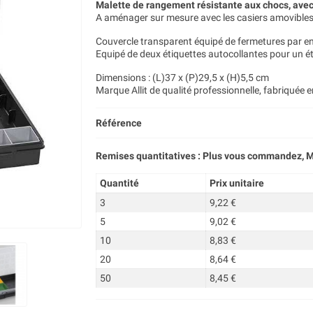
Malette de rangement résistante aux chocs, avec 
A aménager sur mesure avec les casiers amovibles d
Couvercle transparent équipé de fermetures par en
Equipé de deux étiquettes autocollantes pour un ét
Dimensions : (L)37 x (P)29,5 x (H)5,5 cm
Marque Allit de qualité professionnelle, fabriquée 
Référence
Remises quantitatives : Plus vous commandez, M
Quantité
Prix unitaire
3
9,22 €
5
9,02 €
10
8,83 €
20
8,64 €
50
8,45 €