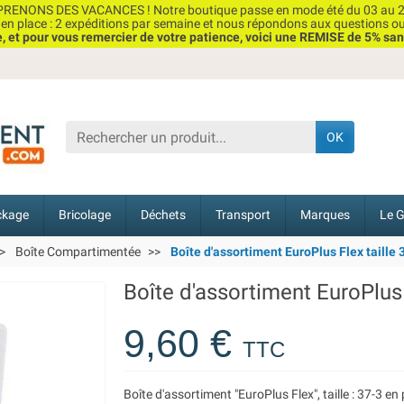
RENONS DES VACANCES ! Notre boutique passe en mode été du 03 au 2
n place : 2 expéditions par semaine et nous répondons aux questions o
et pour vous remercier de votre patience, voici une REMISE de 5% san
OK
ckage
Bricolage
Déchets
Transport
Marques
Le G
Boîte Compartimentée
Boîte d'assortiment EuroPlus Flex taille 3
Boîte d'assortiment EuroPlus F
9,60 €
TTC
Boîte d'assortiment "EuroPlus Flex", taille : 37-3 e