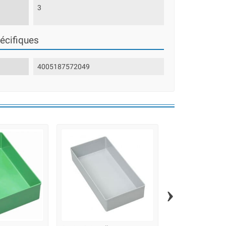
3
écifiques
4005187572049
›