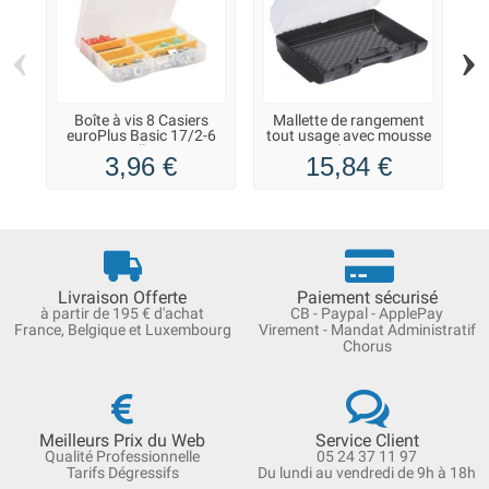
‹
›
Boîte à vis 8 Casiers
Mallette de rangement
M
euroPlus Basic 17/2-6
tout usage avec mousse
Allit
intérieure
3,96 €
15,84 €
Livraison Offerte
Paiement sécurisé
à partir de 195 € d'achat
CB - Paypal - ApplePay
France, Belgique et Luxembourg
Virement - Mandat Administratif
Chorus
Meilleurs Prix du Web
Service Client
Qualité Professionnelle
05 24 37 11 97
Tarifs Dégressifs
Du lundi au vendredi de 9h à 18h