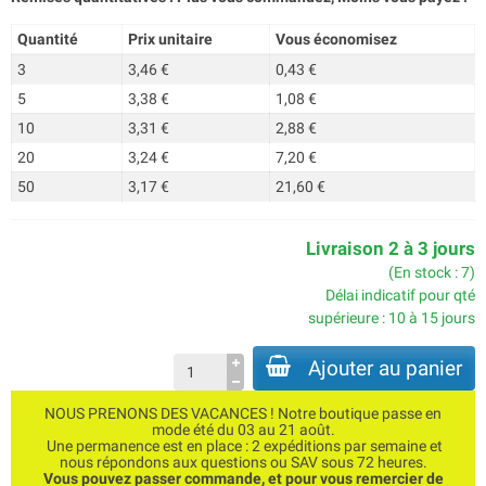
Quantité
Prix unitaire
Vous économisez
3
3,46 €
0,43 €
5
3,38 €
1,08 €
10
3,31 €
2,88 €
20
3,24 €
7,20 €
50
3,17 €
21,60 €
Livraison 2 à 3 jours
(En stock : 7)
Délai indicatif pour qté
supérieure : 10 à 15 jours
Ajouter au panier
NOUS PRENONS DES VACANCES ! Notre boutique passe en
mode été du 03 au 21 août.
Une permanence est en place : 2 expéditions par semaine et
nous répondons aux questions ou SAV sous 72 heures.
Vous pouvez passer commande, et pour vous remercier de