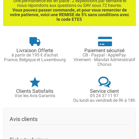
Une permanence est en place : 2 expéditions par semaine et
nous répondons aux questions ou SAV sous 72 heures.
Vous pouvez passer commande, et pour vous remercier de
votre patience, voici une REMISE de 5% sans conditions avec
le code ETE5
Livraison Offerte
Paiement sécurisé
à partir de 195 € d'achat
CB - Paypal - ApplePay
France, Belgique et Luxembourg
Virement - Mandat Administratif
Chorus
Clients Satisfaits
Service client
Voir les Avis Garantis
05 24 37 11 97
Du lundi au vendredi de 9h à 18h
Avis clients