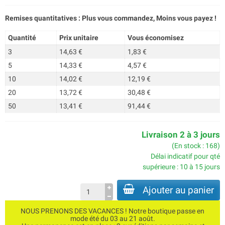
Remises quantitatives : Plus vous commandez, Moins vous payez !
Quantité
Prix unitaire
Vous économisez
3
14,63 €
1,83 €
5
14,33 €
4,57 €
10
14,02 €
12,19 €
20
13,72 €
30,48 €
50
13,41 €
91,44 €
Livraison 2 à 3 jours
(En stock : 168)
Délai indicatif pour qté
supérieure : 10 à 15 jours
Ajouter au panier
NOUS PRENONS DES VACANCES ! Notre boutique passe en
mode été du 03 au 21 août.