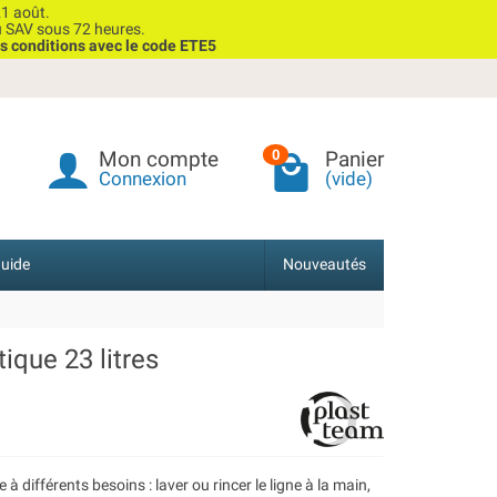
1 août.
u SAV sous 72 heures.
s conditions avec le code ETE5
Mon compte
Panier
0
Connexion
(vide)
uide
Nouveautés
tique 23 litres
à différents besoins : laver ou rincer le ligne à la main,