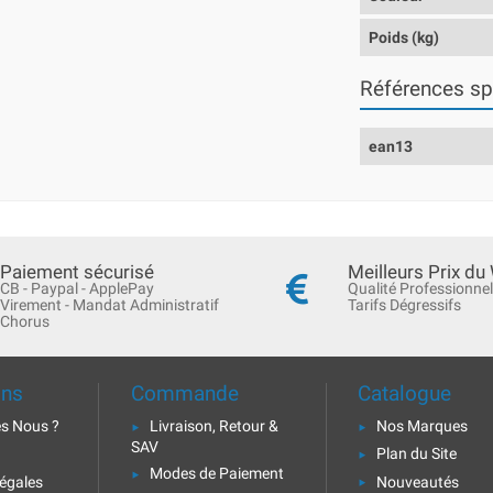
Poids (kg)
Références sp
ean13
Paiement sécurisé
Meilleurs Prix du
CB - Paypal - ApplePay
Qualité Professionnel
Virement - Mandat Administratif
Tarifs Dégressifs
Chorus
ons
Commande
Catalogue
s Nous ?
Livraison, Retour &
Nos Marques
SAV
Plan du Site
Modes de Paiement
égales
Nouveautés