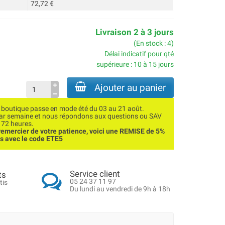
72,72 €
Livraison 2 à 3 jours
(En stock : 4)
Délai indicatif pour qté
supérieure : 10 à 15 jours
Ajouter au panier
utique passe en mode été du 03 au 21 août.
par semaine et nous répondons aux questions ou SAV
 72 heures.
emercier de votre patience, voici une REMISE de 5%
ns avec le code ETE5
Service client
ts
05 24 37 11 97
tis
Du lundi au vendredi de 9h à 18h