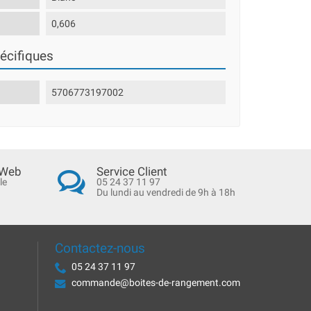
0,606
écifiques
5706773197002
 Web
Service Client
le
05 24 37 11 97
Du lundi au vendredi de 9h à 18h
Contactez-nous
05 24 37 11 97
commande@boites-de-rangement.com