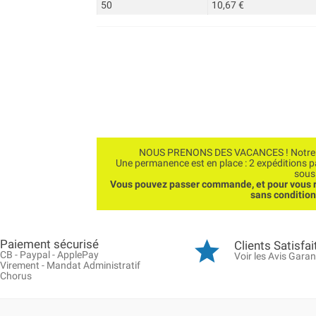
50
10,67 €
NOUS PRENONS DES VACANCES ! Notre bo
Une permanence est en place : 2 expéditions 
sous
Vous pouvez passer commande, et pour vous r
sans conditio
Paiement sécurisé
Clients Satisfai
CB - Paypal - ApplePay
Voir les Avis Garan
Virement - Mandat Administratif
Chorus