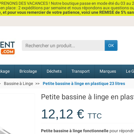
RENONS DES VACANCES ! Notre boutique passe en mode été du 03 au 2
n place : 2 expéditions par semaine et nous répondons aux questions o
et pour vous remercier de votre patience, voici une REMISE de 5% san
OK
ckage
Bricolage
Déchets
Transport
Marques
Le G
Bassine à Linge
Petite bassine à linge en plastique 23 litres
Petite bassine à linge en plas
12,12 €
TTC
Petite bassine à linge fonctionnelle
pour répondre 