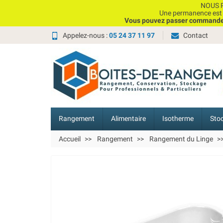
NOUS P
Une permanence est e
Vous pouvez passer commande, 
Appelez-nous :
05 24 37 11 97
Contact
Rangement
Alimentaire
Isotherme
Sto
Accueil
Rangement
Rangement du Linge