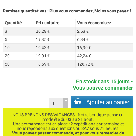
Remises quantitatives : Plus vous commandez, Moins vous payez !
Quantité
Prix unitaire
Vous économisez
3
20,28 €
2,53 €
5
19,85 €
6,34 €
10
19,43 €
16,90 €
20
19,01 €
42,24 €
50
18,59 €
126,72 €
En stock dans 15 jours -
Vous pouvez commander
Ajouter au panier
NOUS PRENONS DES VACANCES ! Notre boutique passe en
mode été du 03 au 21 août.
Une permanence est en place : 2 expéditions par semaine et
nous répondons aux questions ou SAV sous 72 heures.
Vous pouvez passer commande, et pour vous remercier de