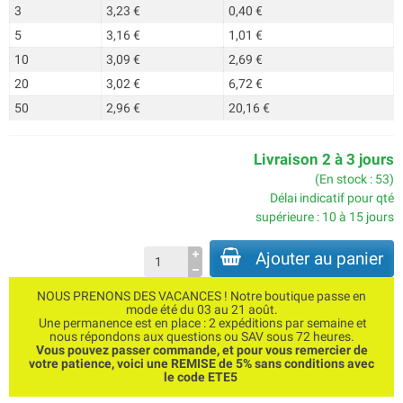
3
3,23 €
0,40 €
5
3,16 €
1,01 €
10
3,09 €
2,69 €
20
3,02 €
6,72 €
50
2,96 €
20,16 €
Livraison 2 à 3 jours
(En stock : 53)
Délai indicatif pour qté
supérieure : 10 à 15 jours
Ajouter au panier
NOUS PRENONS DES VACANCES ! Notre boutique passe en
mode été du 03 au 21 août.
Une permanence est en place : 2 expéditions par semaine et
nous répondons aux questions ou SAV sous 72 heures.
Vous pouvez passer commande, et pour vous remercier de
votre patience, voici une REMISE de 5% sans conditions avec
le code ETE5