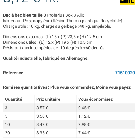
Bac à bec bleu taille 3
ProfiPlus Box 3 Allit
Matériau : Polypropylène (Résine Thermo plastique Recyclable)
Charge utile : 10 kg, charge au gerbage : 40 kg, empilable.
Dimensions externes : (L) 15 x (P) 23,5 x (H) 12,5 cm
Dimensions utiles : (L) 12 x (P) 19 x (H) 10,5 cm
Résistant aux intempéries de -10 degrés à +60 degrés
Qualité industrielle, fabriqué en Allemagne.
Référence
71510020
Remises quantitatives : Plus vous commandez, Moins vous payez !
Quantité
Prix unitaire
Vous économisez
3
3,57 €
0,45 €
5
3,50 €
1,12 €
10
3,42 €
2,98 €
20
3,35 €
7,44 €