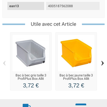
ean13
4005187562088
Utile avec cet Article
‹
›
Bac à bec gris taille 3
Bac à bec jaune taille 3
B
ProfiPlus Box Allit
ProfiPlus Box Allit
3,72 €
3,72 €