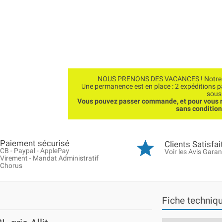
NOUS PRENONS DES VACANCES ! Notre bo
Une permanence est en place : 2 expéditions 
sous
Vous pouvez passer commande, et pour vous r
sans conditio
Paiement sécurisé
Clients Satisfai
CB - Paypal - ApplePay
Voir les Avis Garan
Virement - Mandat Administratif
Chorus
Fiche techniq