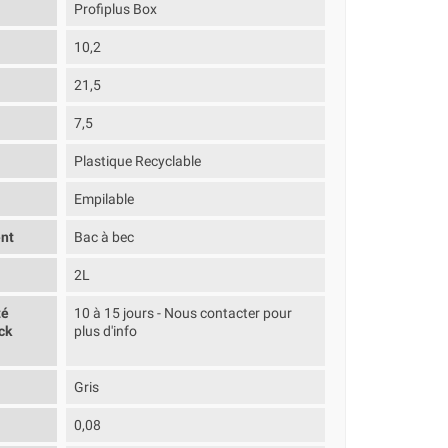
Profiplus Box
10,2
21,5
7,5
Plastique Recyclable
Empilable
nt
Bac à bec
2L
té
10 à 15 jours - Nous contacter pour
ck
plus d'info
Gris
0,08