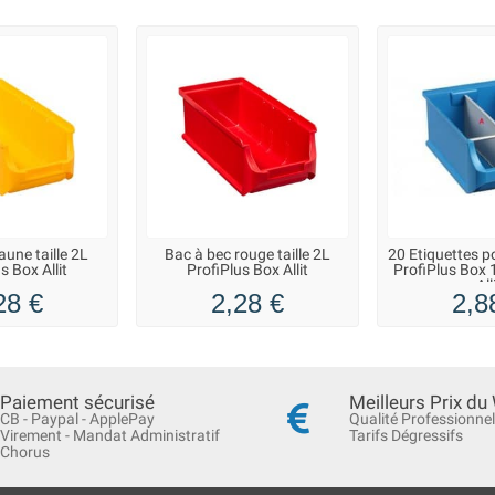
aune taille 2L
Bac à bec rouge taille 2L
20 Etiquettes p
s Box Allit
ProfiPlus Box Allit
ProfiPlus Box 1
All
28 €
2,28 €
2,8
Paiement sécurisé
Meilleurs Prix du
CB - Paypal - ApplePay
Qualité Professionnel
Virement - Mandat Administratif
Tarifs Dégressifs
Chorus