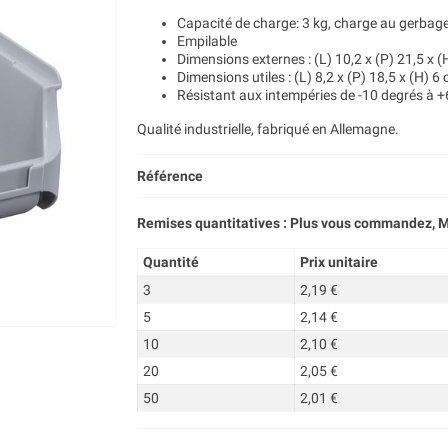
Capacité de charge: 3 kg, charge au gerbage 
Empilable
Dimensions externes : (L) 10,2 x (P) 21,5 x (
Dimensions utiles : (L) 8,2 x (P) 18,5 x (H) 6
Résistant aux intempéries de -10 degrés à 
Qualité industrielle, fabriqué en Allemagne.
Référence
Remises quantitatives : Plus vous commandez, M
Quantité
Prix unitaire
3
2,19 €
5
2,14 €
10
2,10 €
20
2,05 €
50
2,01 €