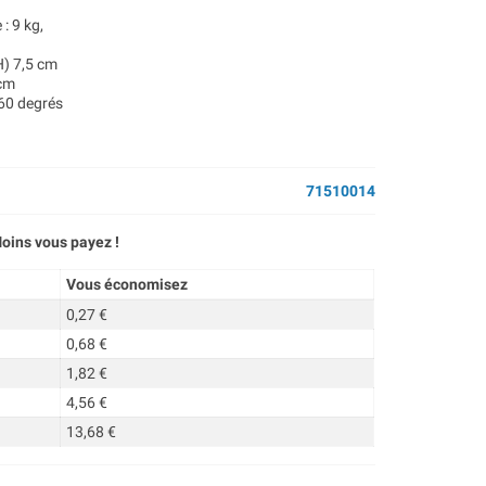
: 9 kg,
H) 7,5 cm
 cm
+60 degrés
71510014
oins vous payez !
Vous économisez
0,27 €
0,68 €
1,82 €
4,56 €
13,68 €