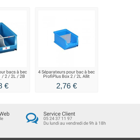
our bacs à bec
4 Séparateurs pour bac à bec
 / 2 / 2L / 2B
ProfiPlus Box 2 / 2L Allit
it
8 €
2,76 €
 Web
Service Client
le
05 24 37 11 97
Du lundi au vendredi de 9h à 18h