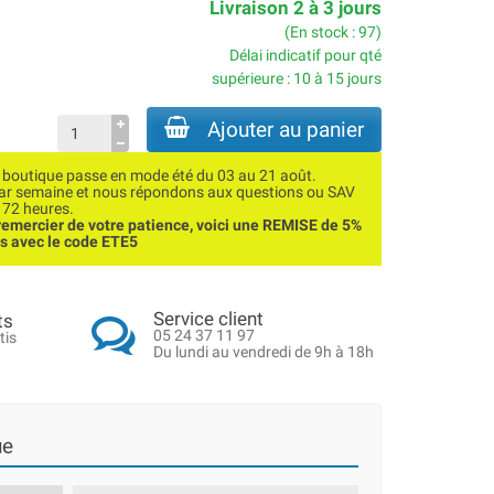
Livraison 2 à 3 jours
(En stock : 97)
Délai indicatif pour qté
supérieure : 10 à 15 jours
Ajouter au panier
utique passe en mode été du 03 au 21 août.
par semaine et nous répondons aux questions ou SAV
 72 heures.
emercier de votre patience, voici une REMISE de 5%
ns avec le code ETE5
Service client
ts
05 24 37 11 97
tis
Du lundi au vendredi de 9h à 18h
ue