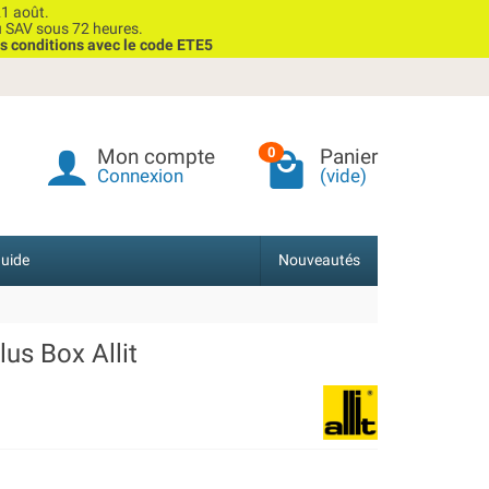
1 août.
u SAV sous 72 heures.
s conditions avec le code ETE5
Mon compte
Panier
0
Connexion
(vide)
uide
Nouveautés
lus Box Allit