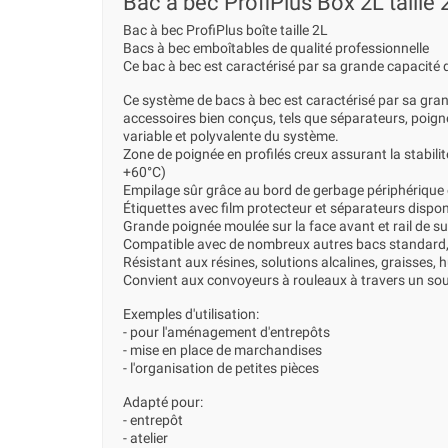
Bac à bec ProfiPlus Box 2L taille 2L
Bac à bec ProfiPlus boîte taille 2L
Bacs à bec emboîtables de qualité professionnelle
Ce bac à bec est caractérisé par sa grande capacité 
Ce système de bacs à bec est caractérisé par sa gra
accessoires bien conçus, tels que séparateurs, poigné
variable et polyvalente du système.
Zone de poignée en profilés creux assurant la stabili
+60°C)
Empilage sûr grâce au bord de gerbage périphérique e
Étiquettes avec film protecteur et séparateurs dispo
Grande poignée moulée sur la face avant et rail de su
Compatible avec de nombreux autres bacs standard, 
Résistant aux résines, solutions alcalines, graisses, h
Convient aux convoyeurs à rouleaux à travers un sou
Exemples d'utilisation:
- pour l'aménagement d'entrepôts
- mise en place de marchandises
- l'organisation de petites pièces
Adapté pour:
- entrepôt
- atelier