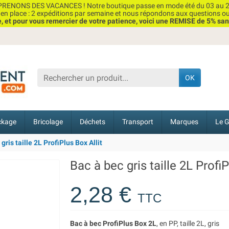
RENONS DES VACANCES ! Notre boutique passe en mode été du 03 au 2
n place : 2 expéditions par semaine et nous répondons aux questions o
et pour vous remercier de votre patience, voici une REMISE de 5% san
OK
ckage
Bricolage
Déchets
Transport
Marques
Le G
gris taille 2L ProfiPlus Box Allit
Bac à bec gris taille 2L ProfiP
2,28 €
TTC
Bac à bec ProfiPlus Box 2L
, en PP, taille 2L, gris