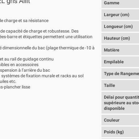
 gris Allit
Gamme
Largeur (cm)
de charge et sa résistance
Longueur (cm)
nde capacité de charge et robustesse. Des
es-barre et étiquettes permettent une utilisation
Hauteur (cm)
té dimensionnelle du bac (plage thermique de -10 à
Matière
t au rail de guidage continu
Empilable
nibles en accessoires
spension à l’arrière du bac
Type de Rangeme
systèmes de fixation murale et racks au sol
uiles etc.
Taille
s-plancher lisse
Délai pour quanti
supérieure au sto
disponible
Couleur
Poids (kg)