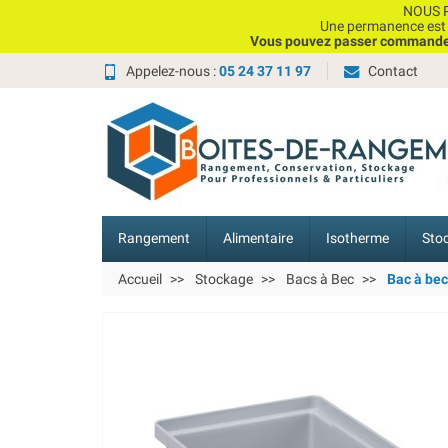
NOUS P
Une permanence est e
Vous pouvez passer commande, 
Appelez-nous :
05 24 37 11 97
Contact
Rangement
Alimentaire
Isotherme
Sto
Accueil
Stockage
Bacs à Bec
Bac à bec 