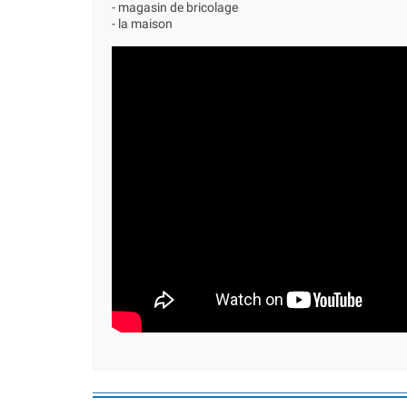
- magasin de bricolage
- la maison