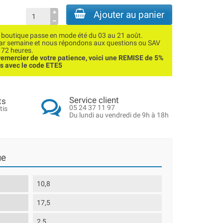
Ajouter au panier
utique passe en mode été du 03 au 21 août.
par semaine et nous répondons aux questions ou SAV
 72 heures.
emercier de votre patience, voici une REMISE de 5%
ns avec le code ETE5
Service client
ts
05 24 37 11 97
tis
Du lundi au vendredi de 9h à 18h
ue
10,8
17,5
2,5