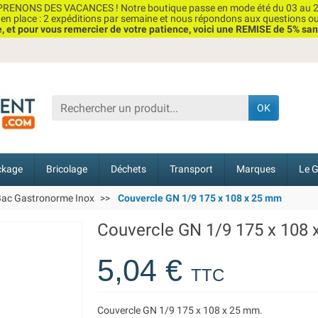
RENONS DES VACANCES ! Notre boutique passe en mode été du 03 au 2
n place : 2 expéditions par semaine et nous répondons aux questions o
et pour vous remercier de votre patience, voici une REMISE de 5% san
OK
ckage
Bricolage
Déchets
Transport
Marques
Le G
ac Gastronorme Inox
Couvercle GN 1/9 175 x 108 x 25 mm
Couvercle GN 1/9 175 x 108
5,04 €
TTC
Couvercle GN 1/9 175 x 108 x 25 mm.