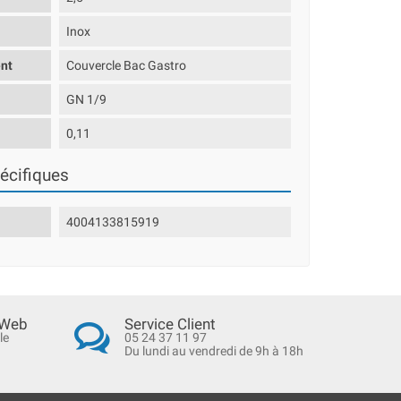
Inox
nt
Couvercle Bac Gastro
GN 1/9
0,11
écifiques
4004133815919
 Web
Service Client
le
05 24 37 11 97
Du lundi au vendredi de 9h à 18h