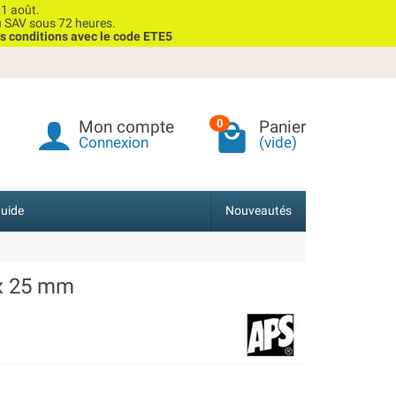
1 août.
u SAV sous 72 heures.
s conditions avec le code ETE5
Mon compte
Panier
0
Connexion
(vide)
uide
Nouveautés
 x 25 mm