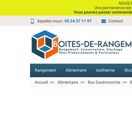
NOUS P
Une permanence est e
Vous pouvez passer commande, 
Appelez-nous :
05 24 37 11 97
Contact
Rangement
Alimentaire
Isotherme
Sto
Accueil
Alimentaire
Bac Gastronorme
B