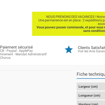
NOUS PRENONS DES VACANCES ! Notre bo
Une permanence est en place : 2 expéditions 
sous
Vous pouvez passer commande, et pour vous r
sans conditio
Paiement sécurisé
Clients Satisfai
CB - Paypal - ApplePay
Voir les Avis Garan
Virement - Mandat Administratif
Chorus
Fiche techniq
Largeur (cm)
Longueur (cm)
Hauteur (cm)