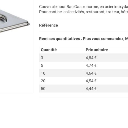
Couvercle pour Bac Gastronorme, en acier inoxydabl
Pour cantine, collectivités, restaurant, traiteur, hôte
Référence
Remises quantitatives : Plus vous commandez, M
Quantité
Prix unitaire
3
4,84 €
5
4,74 €
10
4,64 €
20
4,54 €
50
4,44 €