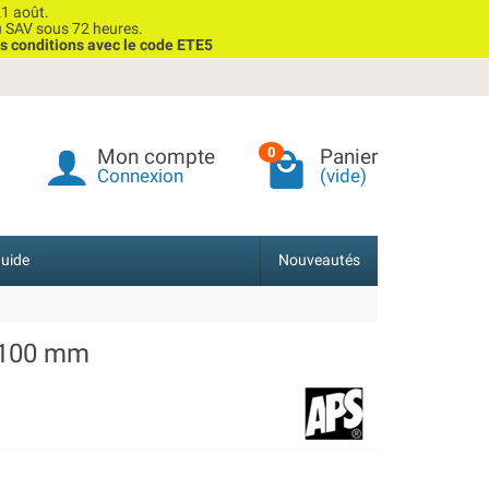
1 août.
u SAV sous 72 heures.
s conditions avec le code ETE5
Mon compte
Panier
0
Connexion
(vide)
uide
Nouveautés
x 100 mm