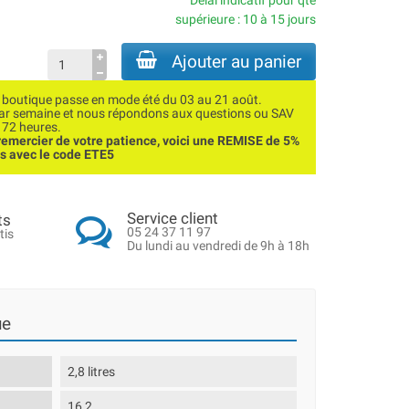
Délai indicatif pour qté
supérieure : 10 à 15 jours
Ajouter au panier
utique passe en mode été du 03 au 21 août.
par semaine et nous répondons aux questions ou SAV
 72 heures.
emercier de votre patience, voici une REMISE de 5%
ns avec le code ETE5
Service client
ts
05 24 37 11 97
tis
Du lundi au vendredi de 9h à 18h
ue
2,8 litres
16,2