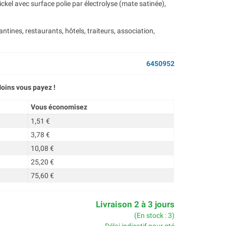
kel avec surface polie par électrolyse (mate satinée),
ntines, restaurants, hôtels, traiteurs, association,
6450952
oins vous payez !
Vous économisez
1,51 €
3,78 €
10,08 €
25,20 €
75,60 €
Livraison 2 à 3 jours
(En stock : 3)