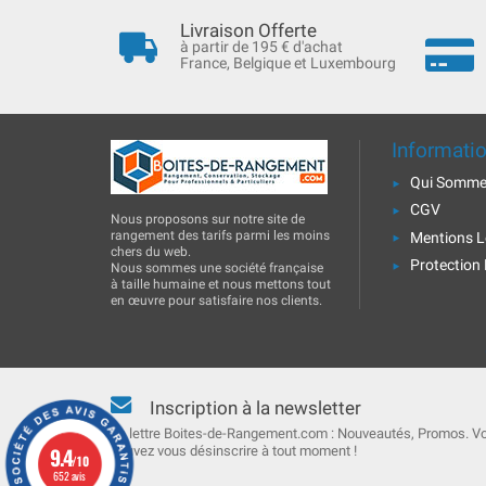
Livraison Offerte
à partir de 195 € d'achat
France, Belgique et Luxembourg
Informati
Qui Somme
CGV
Nous proposons sur notre site de
rangement des tarifs parmi les moins
Mentions L
chers du web.
Protection
Nous sommes une société française
à taille humaine et nous mettons tout
en œuvre pour satisfaire nos clients.
Inscription à la newsletter
La lettre Boites-de-Rangement.com : Nouveautés, Promos. V
9.4
pouvez vous désinscrire à tout moment !
/10
652 avis