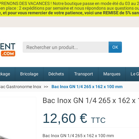
RENONS DES VACANCES ! Notre boutique passe en mode été du 03 au 2
n place : 2 expéditions par semaine et nous répondons aux questions o
et pour vous remercier de votre patience, voici une REMISE de 5% san
OK
ckage
Bricolage
Déchets
Transport
Marques
Le G
ac Gastronorme Inox
Bac Inox GN 1/4 265 x 162 x 100 mm
Bac Inox GN 1/4 265 x 162 
12,60 €
TTC
Bac Inox GN 1/4 265 x 162 x 100 mm