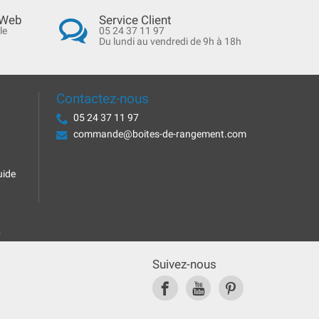
 Web
Service Client
le
05 24 37 11 97
Du lundi au vendredi de 9h à 18h
Contactez-nous
05 24 37 11 97
commande@boites-de-rangement.com
uide
.
Suivez-nous