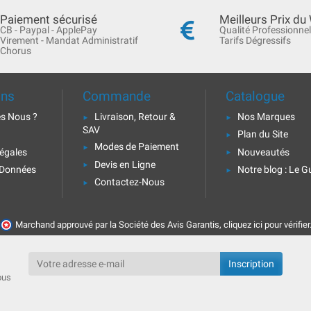
Paiement sécurisé
Meilleurs Prix du
CB - Paypal - ApplePay
Qualité Professionnel
Virement - Mandat Administratif
Tarifs Dégressifs
Chorus
ons
Commande
Catalogue
s Nous ?
Livraison, Retour &
Nos Marques
SAV
Plan du Site
Modes de Paiement
égales
Nouveautés
Devis en Ligne
 Données
Notre blog : Le G
Contactez-Nous
Marchand approuvé par la Société des Avis Garantis,
cliquez ici pour vérifier
ous