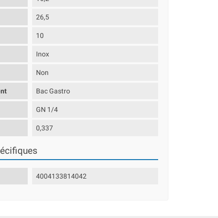
26,5
10
Inox
Non
nt
Bac Gastro
GN 1/4
0,337
écifiques
4004133814042