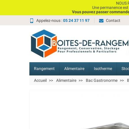
NOUS P
Une permanence est e
Vous pouvez passer commande, 
Appelez-nous :
05 24 37 11 97
Contact
Rangement
Alimentaire
Isotherme
Sto
Accueil
Alimentaire
Bac Gastronorme
B