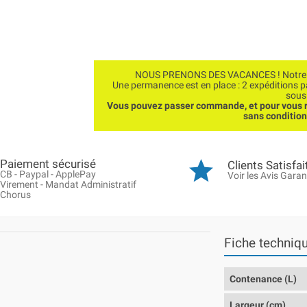
NOUS PRENONS DES VACANCES ! Notre bo
Une permanence est en place : 2 expéditions 
sous
Vous pouvez passer commande, et pour vous r
sans conditio
Paiement sécurisé
Clients Satisfai
CB - Paypal - ApplePay
Voir les Avis Garan
Virement - Mandat Administratif
Chorus
Fiche techniq
Contenance (L)
Largeur (cm)