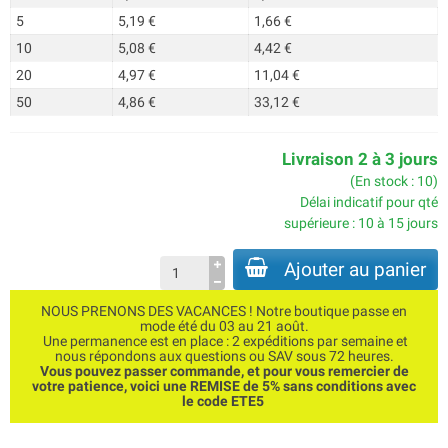
5
5,19 €
1,66 €
10
5,08 €
4,42 €
20
4,97 €
11,04 €
50
4,86 €
33,12 €
Livraison 2 à 3 jours
(En stock : 10)
Délai indicatif pour qté
supérieure : 10 à 15 jours
Ajouter au panier
NOUS PRENONS DES VACANCES ! Notre boutique passe en
mode été du 03 au 21 août.
Une permanence est en place : 2 expéditions par semaine et
nous répondons aux questions ou SAV sous 72 heures.
Vous pouvez passer commande, et pour vous remercier de
votre patience, voici une REMISE de 5% sans conditions avec
le code ETE5