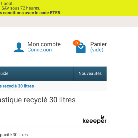
1 août.
u SAV sous 72 heures.
s conditions avec le code ETE5
Mon compte
Panier
0
Connexion
(vide)
uide
Nouveautés
 recyclé 30 litres
tique recyclé 30 litres
acité 30 litres.