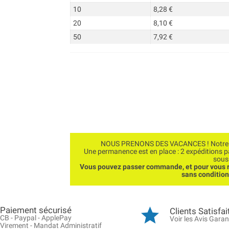
10
8,28 €
20
8,10 €
50
7,92 €
NOUS PRENONS DES VACANCES ! Notre bo
Une permanence est en place : 2 expéditions 
sous
Vous pouvez passer commande, et pour vous r
sans conditio
Paiement sécurisé
Clients Satisfai
CB - Paypal - ApplePay
Voir les Avis Garan
Virement - Mandat Administratif