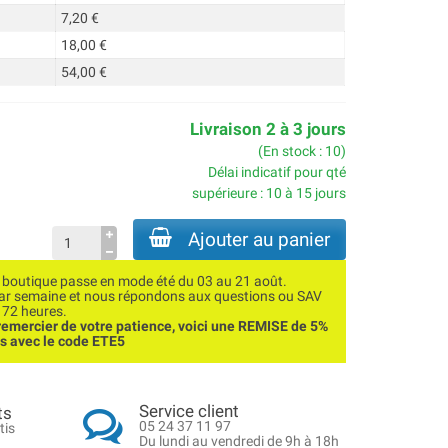
7,20 €
18,00 €
54,00 €
Livraison 2 à 3 jours
(En stock : 10)
Délai indicatif pour qté
supérieure : 10 à 15 jours
Ajouter au panier
utique passe en mode été du 03 au 21 août.
par semaine et nous répondons aux questions ou SAV
 72 heures.
emercier de votre patience, voici une REMISE de 5%
ns avec le code ETE5
Service client
ts
05 24 37 11 97
tis
Du lundi au vendredi de 9h à 18h