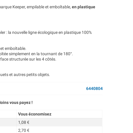
arque Keeper, empilable et emboîtable,
en plastique
ler : la nouvelle ligne écologique en plastique 100%
e et emboîtable.
oîtée simplement en la tournant de 180°.
face structurée sur les 4 côtés.
ouets et autres petits objets.
6440804
oins vous payez !
Vous économisez
1,08 €
2,70 €