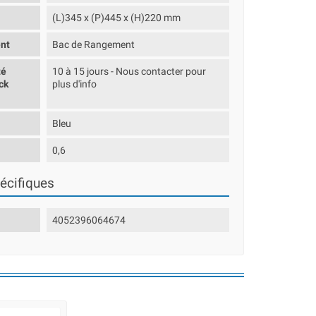
(L)345 x (P)445 x (H)220 mm
nt
Bac de Rangement
té
10 à 15 jours - Nous contacter pour
ck
plus d'info
Bleu
0,6
écifiques
4052396064674