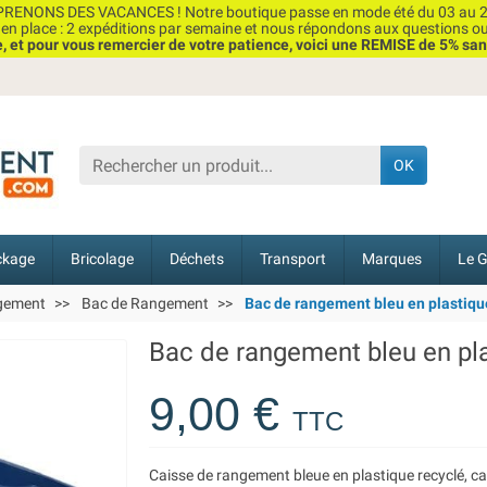
RENONS DES VACANCES ! Notre boutique passe en mode été du 03 au 2
n place : 2 expéditions par semaine et nous répondons aux questions o
et pour vous remercier de votre patience, voici une REMISE de 5% san
OK
ckage
Bricolage
Déchets
Transport
Marques
Le G
ngement
Bac de Rangement
Bac de rangement bleu en plastique
Bac de rangement bleu en plas
9,00 €
TTC
Caisse de rangement bleue en plastique recyclé, cap