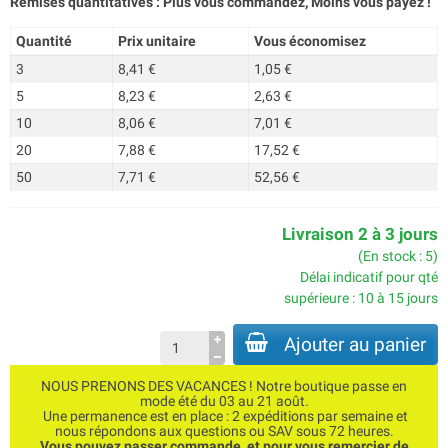
Remises quantitatives : Plus vous commandez, Moins vous payez !
Quantité
Prix unitaire
Vous économisez
3
8,41 €
1,05 €
5
8,23 €
2,63 €
10
8,06 €
7,01 €
20
7,88 €
17,52 €
50
7,71 €
52,56 €
Livraison 2 à 3 jours
(En stock : 5)
Délai indicatif pour qté
supérieure : 10 à 15 jours
Ajouter au panier
NOUS PRENONS DES VACANCES ! Notre boutique passe en
mode été du 03 au 21 août.
Une permanence est en place : 2 expéditions par semaine et
nous répondons aux questions ou SAV sous 72 heures.
Vous pouvez passer commande, et pour vous remercier de