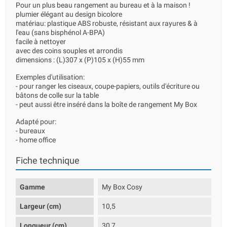
Pour un plus beau rangement au bureau et à la maison !
plumier élégant au design bicolore
matériau: plastique ABS robuste, résistant aux rayures & à
l'eau (sans bisphénol A-BPA)
facile à nettoyer
avec des coins souples et arrondis
dimensions : (L)307 x (P)105 x (H)55 mm
Exemples d'utilisation:
- pour ranger les ciseaux, coupe-papiers, outils d'écriture ou
bâtons de colle sur la table
- peut aussi être inséré dans la boîte de rangement My Box
Adapté pour:
- bureaux
- home office
Fiche technique
Gamme
My Box Cosy
Largeur (cm)
10,5
Longueur (cm)
30,7