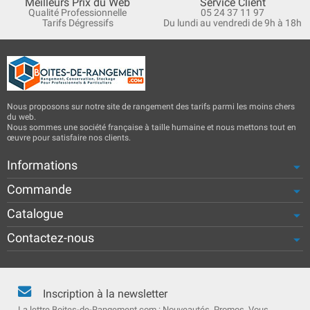
Meilleurs Prix du Web
Service Client
Qualité Professionnelle
05 24 37 11 97
Tarifs Dégressifs
Du lundi au vendredi de 9h à 18h
Nous proposons sur notre site de rangement des tarifs parmi les moins chers
du web.
Nous sommes une société française à taille humaine et nous mettons tout en
œuvre pour satisfaire nos clients.
Informations
Commande
Catalogue
Contactez-nous
Inscription à la newsletter
La lettre Boites-de-Rangement.com : Nouveautés, Promos. Vous