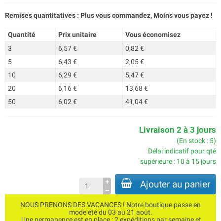
Remises quantitatives : Plus vous commandez, Moins vous payez !
Quantité
Prix unitaire
Vous économisez
3
6,57 €
0,82 €
5
6,43 €
2,05 €
10
6,29 €
5,47 €
20
6,16 €
13,68 €
50
6,02 €
41,04 €
Livraison 2 à 3 jours
(En stock : 5)
Délai indicatif pour qté
supérieure : 10 à 15 jours
Ajouter au panier
NOUS PRENONS DES VACANCES ! Notre boutique passe en
mode été du 03 au 21 août.
Une permanence est en place : 2 expéditions par semaine et