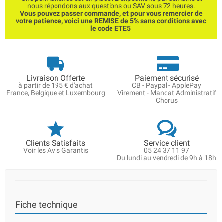
nous répondons aux questions ou SAV sous 72 heures.
Vous pouvez passer commande, et pour vous remercier de
votre patience, voici une REMISE de 5% sans conditions avec
le code ETE5
Livraison Offerte
Paiement sécurisé
à partir de 195 € d'achat
CB - Paypal - ApplePay
France, Belgique et Luxembourg
Virement - Mandat Administratif
Chorus
Clients Satisfaits
Service client
Voir les Avis Garantis
05 24 37 11 97
Du lundi au vendredi de 9h à 18h
Fiche technique