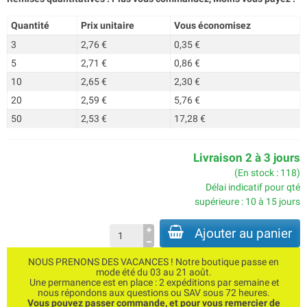
Quantité
Prix unitaire
Vous économisez
3
2,76 €
0,35 €
5
2,71 €
0,86 €
10
2,65 €
2,30 €
20
2,59 €
5,76 €
50
2,53 €
17,28 €
Livraison 2 à 3 jours
(En stock : 118)
Délai indicatif pour qté
supérieure : 10 à 15 jours
Ajouter au panier
NOUS PRENONS DES VACANCES ! Notre boutique passe en
mode été du 03 au 21 août.
Une permanence est en place : 2 expéditions par semaine et
nous répondons aux questions ou SAV sous 72 heures.
Vous pouvez passer commande, et pour vous remercier de