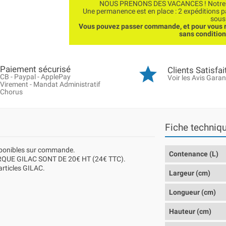
NOUS PRENONS DES VACANCES ! Notre bo
Une permanence est en place : 2 expéditions 
sous
Vous pouvez passer commande, et pour vous r
sans conditio
Paiement sécurisé
Clients Satisfai
CB - Paypal - ApplePay
Voir les Avis Garan
Virement - Mandat Administratif
Chorus
Fiche techniq
isponibles sur commande.
Contenance (L)
QUE GILAC SONT DE 20€ HT (24€ TTC).
 articles GILAC.
Largeur (cm)
Longueur (cm)
Hauteur (cm)