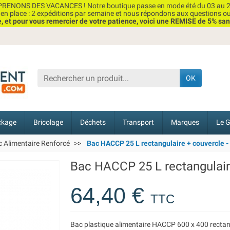
RENONS DES VACANCES ! Notre boutique passe en mode été du 03 au 2
n place : 2 expéditions par semaine et nous répondons aux questions o
et pour vous remercier de votre patience, voici une REMISE de 5% san
OK
ckage
Bricolage
Déchets
Transport
Marques
Le G
 Alimentaire Renforcé
Bac HACCP 25 L rectangulaire + couvercle -
Bac HACCP 25 L rectangulaire
64,40 €
TTC
Bac plastique alimentaire HACCP 600 x 400 rectang