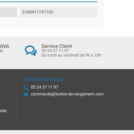
3100411197102
 Web
Service Client
le
05 24 37 11 97
Du lundi au vendredi de 9h à 18h
Contactez-nous
05 24 37 11 97
commande@boites-de-rangement.com
uide