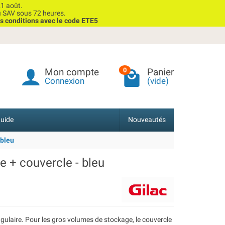
1 août.
u SAV sous 72 heures.
s conditions avec le code ETE5
Mon compte
Panier
0
Connexion
(vide)
uide
Nouveautés
 bleu
 + couvercle - bleu
ulaire. Pour les gros volumes de stockage, le couvercle