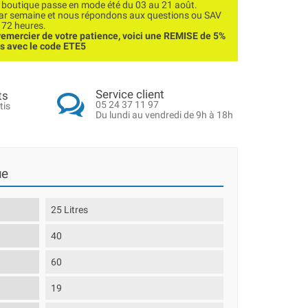
utique passe en mode été du 03 au 21 août.
par semaine et nous répondons aux questions ou SAV
 72 heures.
emercier de votre patience, voici une REMISE de 5%
ns avec le code ETE5
Service client
ts
05 24 37 11 97
tis
Du lundi au vendredi de 9h à 18h
ue
25 Litres
40
60
19