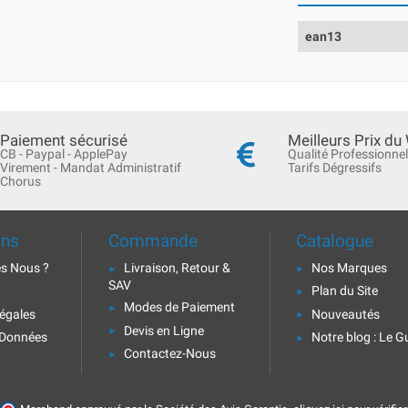
ean13
Paiement sécurisé
Meilleurs Prix du
CB - Paypal - ApplePay
Qualité Professionnel
Virement - Mandat Administratif
Tarifs Dégressifs
Chorus
ons
Commande
Catalogue
s Nous ?
Livraison, Retour &
Nos Marques
SAV
Plan du Site
Modes de Paiement
égales
Nouveautés
Devis en Ligne
 Données
Notre blog : Le G
Contactez-Nous