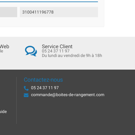
3100411196778
 Web
Service Client
le
05 24 37 11 97
Du lundi au vendredi de 9h à 18h
Contactez-nous
05 24 37 11 97
commande@boites-de-rangement.com
uide