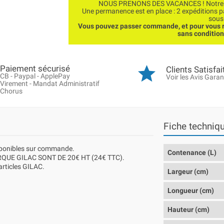
NOUS PRENONS DES VACANCES ! Notre bo
Une permanence est en place : 2 expéditions 
sous
Vous pouvez passer commande, et pour vous r
sans conditio
Paiement sécurisé
Clients Satisfai
CB - Paypal - ApplePay
Voir les Avis Garan
Virement - Mandat Administratif
Chorus
Fiche techniq
isponibles sur commande.
Contenance (L)
QUE GILAC SONT DE 20€ HT (24€ TTC).
 articles GILAC.
Largeur (cm)
Longueur (cm)
Hauteur (cm)