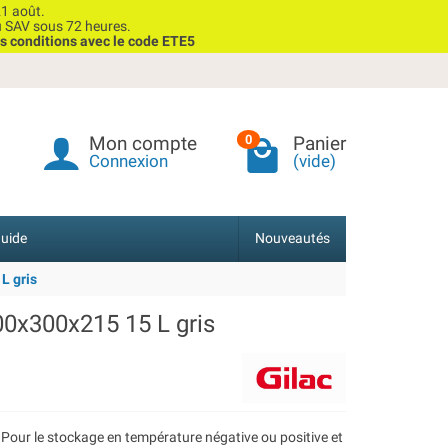
1 août.
u SAV sous 72 heures.
s conditions avec le code ETE5
Mon compte
Panier
0
Connexion
(vide)
uide
Nouveautés
L gris
00x300x215 15 L gris
 Pour le stockage en température négative ou positive et