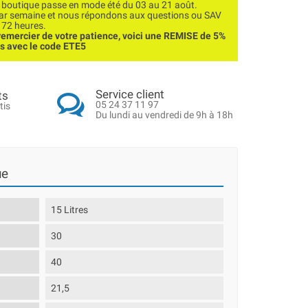
utique passe en mode été du 03 au 21 août.
par semaine et nous répondons aux questions ou SAV
 72 heures.
emercier de votre patience, voici une REMISE de 5%
ns avec le code ETE5
Service client
ts
05 24 37 11 97
tis
Du lundi au vendredi de 9h à 18h
ue
15 Litres
30
40
21,5