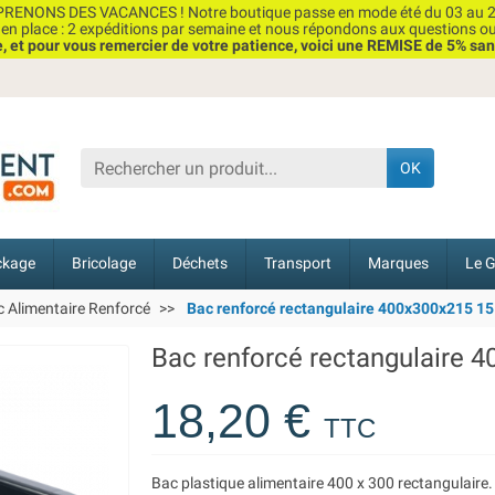
RENONS DES VACANCES ! Notre boutique passe en mode été du 03 au 2
n place : 2 expéditions par semaine et nous répondons aux questions o
et pour vous remercier de votre patience, voici une REMISE de 5% san
OK
ckage
Bricolage
Déchets
Transport
Marques
Le G
 Alimentaire Renforcé
Bac renforcé rectangulaire 400x300x215 15 
Bac renforcé rectangulaire 4
18,20 €
TTC
Bac plastique alimentaire 400 x 300 rectangulaire.