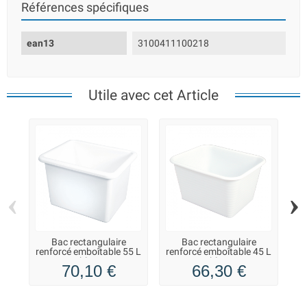
Références spécifiques
ean13
3100411100218
Utile avec cet Article
‹
›
Bac rectangulaire
Bac rectangulaire
renforcé emboîtable 55 L
renforcé emboîtable 45 L
re
- blanc
- blanc
70,10 €
66,30 €