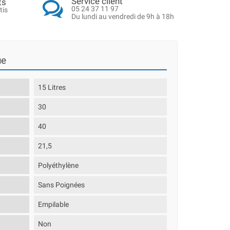
Service client
ts
05 24 37 11 97
tis
Du lundi au vendredi de 9h à 18h
ue
15 Litres
30
40
21,5
Polyéthylène
Sans Poignées
Empilable
Non