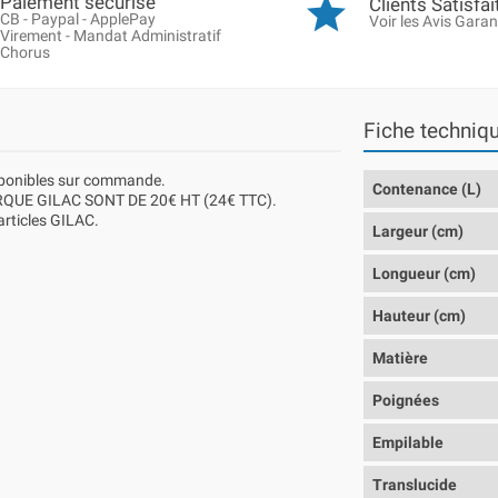
Paiement sécurisé
Clients Satisfai
CB - Paypal - ApplePay
Voir les Avis Garan
Virement - Mandat Administratif
Chorus
Fiche techniq
isponibles sur commande.
Contenance (L)
QUE GILAC SONT DE 20€ HT (24€ TTC).
 articles GILAC.
Largeur (cm)
Longueur (cm)
Hauteur (cm)
Matière
Poignées
Empilable
Translucide